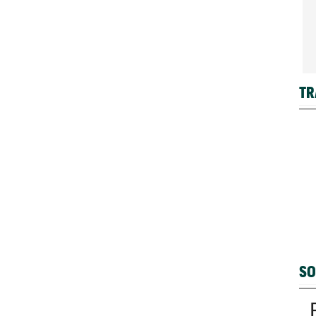
TR
SO