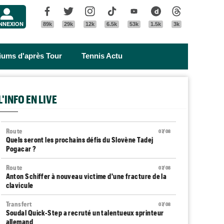
Menu
Facebook
Twitter
Instagram
Tik Tok
Youtube
Dailymotion
Threads
NNEXION
89k
29k
12k
6.5k
53k
1.5k
3k
riums d'après Tour
Tennis Actu
L'INFO EN LIVE
Route
07/08
Quels seront les prochains défis du Slovène Tadej
Pogacar ?
Route
07/08
Anton Schiffer à nouveau victime d'une fracture de la
clavicule
Transfert
07/08
Soudal Quick-Step a recruté un talentueux sprinteur
allemand