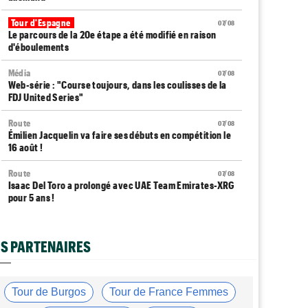
Tour d'Espagne
07/08
Le parcours de la 20e étape a été modifié en raison
d'éboulements
Média
07/08
Web-série : "Course toujours, dans les coulisses de la
FDJ United Series"
Route
07/08
Émilien Jacquelin va faire ses débuts en compétition le
16 août !
Route
07/08
Isaac Del Toro a prolongé avec UAE Team Emirates-XRG
pour 5 ans !
Route
07/08
Gesink : "Quand je suis passé pro, le dopage était
S PARTENAIRES
monnaie courante"
Transfert
07/08
Le Mercato vélo est ouvert... toutes les dernières infos
Tour de Burgos
Tour de France Femmes
et rumeurs