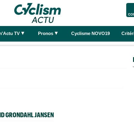
CO
►
►
m'Actu TV
Pronos
Cyclisme NOVO19
Crité
ND GRONDAHL JANSEN