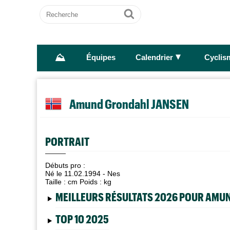
Recherche
Ok
⛰
►
Équipes
Calendrier
Cyclis
Amund Grondahl JANSEN
PORTRAIT
Débuts pro :
Né le 11.02.1994 - Nes
Taille :
cm Poids :
kg
MEILLEURS RÉSULTATS 2026 POUR AMU
TOP 10 2025