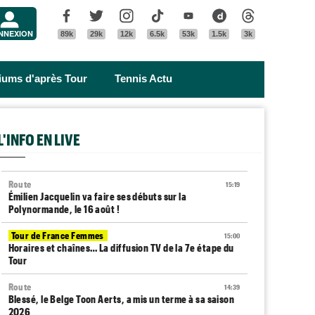
Menu
Facebook
Twitter
Instagram
Tik Tok
Youtube
Dailymotion
Threads
NNEXION
89k
29k
12k
6.5k
53k
1.5k
3k
riums d'après Tour
Tennis Actu
L'INFO EN LIVE
Route
15:19
Émilien Jacquelin va faire ses débuts sur la
Polynormande, le 16 août !
Tour de France Femmes
15:00
Horaires et chaînes… La diffusion TV de la 7e étape du
Tour
Route
14:39
Blessé, le Belge Toon Aerts, a mis un terme à sa saison
2026