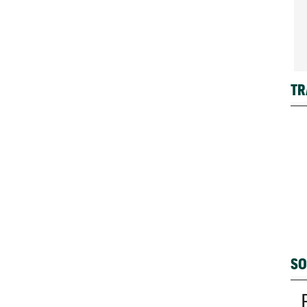
TR
SO