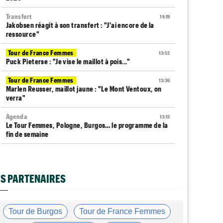
Transfert
14:19
Jakobsen réagit à son transfert : "J'ai encore de la
ressource"
Tour de France Femmes
13:52
Puck Pieterse : "Je vise le maillot à pois..."
Tour de France Femmes
13:36
Marlen Reusser, maillot jaune : "Le Mont Ventoux, on
verra"
Agenda
13:13
Le Tour Femmes, Pologne, Burgos… le programme de la
fin de semaine
Média
12:54
Cyclism’Actu recrute des rédacteurs… si cela vous
intéresse, c'est ici !
S PARTENAIRES
Route
12:34
Quels seront les prochains défis du champion du monde
Tadej Pogacar ?
Tour de Burgos
Tour de France Femmes