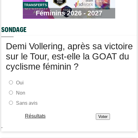
Route
08:31
Les prochains défis de Pogi ? L'insatiable Tadej Pogacar...
TRANSFERTS
Féminins 2026 - 2027
Transfert
08:26
Lotto-Intermarché a fait passer pro trois jeunes de sa formation
SONDAGE
Transfert
08:07
Joe Blackmore devrait signer chez une armada du WorldTour
Demi Vollering, après sa victoire
sur le Tour, est-elle la GOAT du
cyclisme féminin ?
Oui
Non
Sans avis
Résultats
-