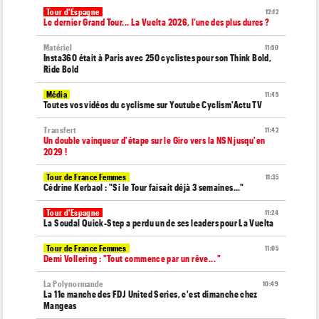
Tour d'Espagne
12:12
Le dernier Grand Tour... La Vuelta 2026, l’une des plus dures ?
Matériel
11:50
Insta360 était à Paris avec 250 cyclistes pour son Think Bold,
Ride Bold
Média
11:45
Toutes vos vidéos du cyclisme sur Youtube Cyclism'Actu TV
Transfert
11:42
Un double vainqueur d'étape sur le Giro vers la NSN jusqu'en
2029 !
Tour de France Femmes
11:35
Cédrine Kerbaol : "Si le Tour faisait déjà 3 semaines..."
Tour d'Espagne
11:24
La Soudal Quick-Step a perdu un de ses leaders pour La Vuelta
Tour de France Femmes
11:05
Demi Vollering : "Tout commence par un rêve... "
La Polynormande
10:49
La 11e manche des FDJ United Series, c'est dimanche chez
Mangeas