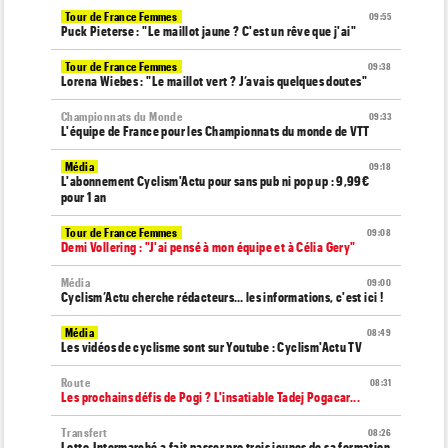
Tour de France Femmes
09:55
Puck Pieterse : "Le maillot jaune ? C'est un rêve que j'ai"
Tour de France Femmes
09:38
Lorena Wiebes : "Le maillot vert ? J’avais quelques doutes"
Championnats du Monde
09:33
L'équipe de France pour les Championnats du monde de VTT
Média
09:18
L'abonnement Cyclism'Actu pour sans pub ni pop up : 9,99€
pour 1 an
Tour de France Femmes
09:08
Demi Vollering : "J'ai pensé à mon équipe et à Célia Gery"
Média
09:00
Cyclism’Actu cherche rédacteurs… les informations, c'est ici !
Média
08:49
Les vidéos de cyclisme sont sur Youtube : Cyclism'Actu TV
Route
08:31
Les prochains défis de Pogi ? L'insatiable Tadej Pogacar...
Transfert
08:26
Lotto-Intermarché a fait passer pro trois jeunes de sa formation