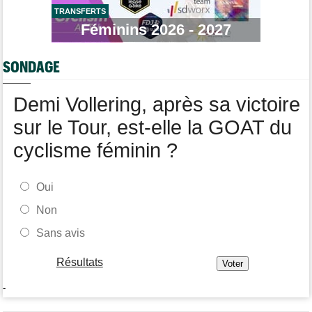
TRANSFERTS
Tour d'Espagne
Féminins 2026 - 2027
09/08
La Soudal Quick-Step perd un de ses leaders pour la Vuelta !
Tour de France Femmes
09/08
SONDAGE
Tadej Pogacar a joué les supporters pour Urska Zigart
Demi Vollering, après sa victoire
sur le Tour, est-elle la GOAT du
cyclisme féminin ?
Oui
Non
Sans avis
Résultats
-