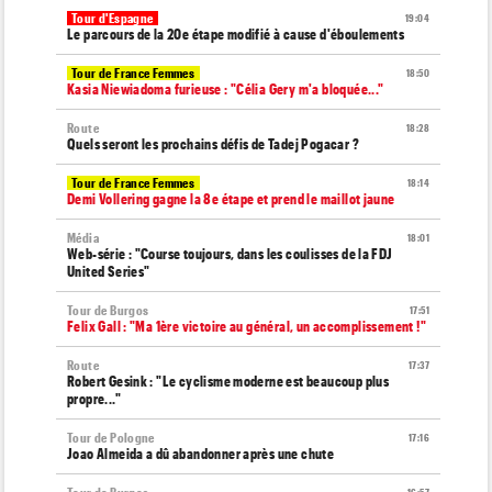
Tour d'Espagne
19:04
Le parcours de la 20e étape modifié à cause d'éboulements
Tour de France Femmes
18:50
Kasia Niewiadoma furieuse : "Célia Gery m'a bloquée..."
Route
18:28
Quels seront les prochains défis de Tadej Pogacar ?
Tour de France Femmes
18:14
Demi Vollering gagne la 8e étape et prend le maillot jaune
Média
18:01
Web-série : "Course toujours, dans les coulisses de la FDJ
United Series"
Tour de Burgos
17:51
Felix Gall : "Ma 1ère victoire au général, un accomplissement !"
Route
17:37
Robert Gesink : "Le cyclisme moderne est beaucoup plus
propre..."
Tour de Pologne
17:16
Joao Almeida a dû abandonner après une chute