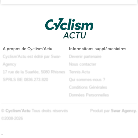
A propos de Cyclism'Actu
Informations supplémentaires
Cyclism'Actu est édité par Swar-
Devenir partenaire
Agency
Nous contacter
17 rue de la Suarlée, 5080 Rhisnes
Tennis Actu
SPRLS BE 0836.273.820
Qui sommes-nous ?
Conditions Générales
Données Personnelles
© Cyclism'Actu
Tous droits réservés
Produit par
Swar Agency
.
©2008-2026
-