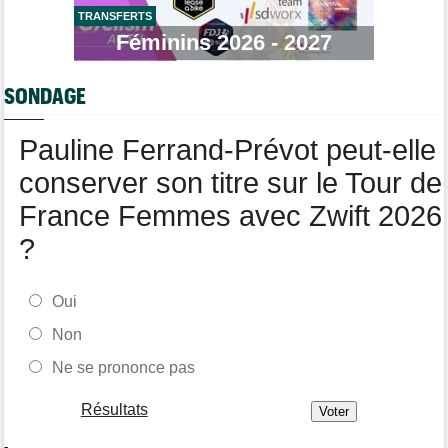
TRANSFERTS
Route
Féminins 2026 - 2027
14:34
Anton Schiffer de nouveau victime d'une fracture de la
clavicule
SONDAGE
Tour de France Femmes
14:19
Pauline Ferrand-Prévot quitte le Tour par la petite porte
Pauline Ferrand-Prévot peut-elle
conserver son titre sur le Tour de
France Femmes avec Zwift 2026
?
Oui
Non
Ne se prononce pas
Résultats
-