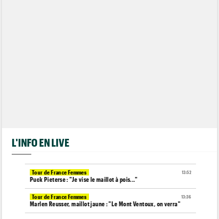
L'INFO EN LIVE
Tour de France Femmes
13:52
Puck Pieterse : "Je vise le maillot à pois..."
Tour de France Femmes
13:36
Marlen Reusser, maillot jaune : "Le Mont Ventoux, on verra"