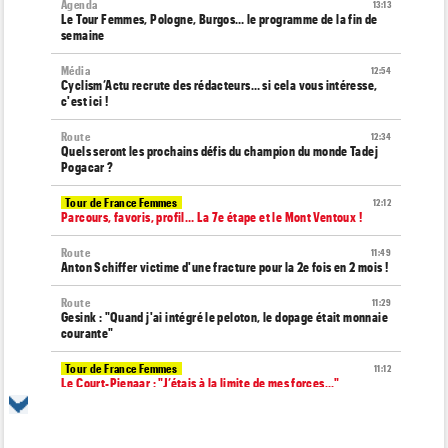
Agenda
13:13
Le Tour Femmes, Pologne, Burgos… le programme de la fin de
semaine
Média
12:54
Cyclism’Actu recrute des rédacteurs… si cela vous intéresse,
c'est ici !
Route
12:34
Quels seront les prochains défis du champion du monde Tadej
Pogacar ?
Tour de France Femmes
12:12
Parcours, favoris, profil… La 7e étape et le Mont Ventoux !
Route
11:49
Anton Schiffer victime d'une fracture pour la 2e fois en 2 mois !
Route
11:29
Gesink : "Quand j'ai intégré le peloton, le dopage était monnaie
courante"
Tour de France Femmes
11:12
Le Court-Pienaar : "J’étais à la limite de mes forces..."
Tour d'Espagne
10:56
Le parcours de la 20e étape modifié en raison des éboulements