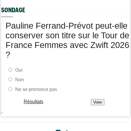
Les vidéos cyclisme sont sur Dailymotion : Cyclism'Actu TV
SONDAGE
Tour de Burgos
07:56
A quelle heure et sur quelle chaîne suivre la 4e étape à la TV ?
Pauline Ferrand-Prévot peut-elle
Transfert
07:43
Le Mercato vélo est ouvert... les toutes les dernières infos
conserver son titre sur le Tour de
France Femmes avec Zwift 2026
?
Oui
Non
Ne se prononce pas
Résultats
-