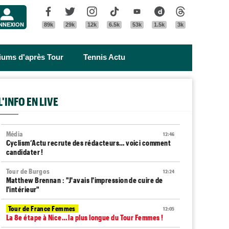
Menu
Facebook
Twitter
Instagram
Tik Tok
Youtube
Dailymotion
Threads
NNEXION
89k
29k
12k
6.5k
53k
1.5k
3k
riums d'après Tour
Tennis Actu
L'INFO EN LIVE
Média
12:46
Cyclism’Actu recrute des rédacteurs… voici comment
candidater !
Tour de Burgos
12:24
Matthew Brennan : "J'avais l'impression de cuire de
l'intérieur"
Tour de France Femmes
12:05
La 8e étape à Nice… la plus longue du Tour Femmes !