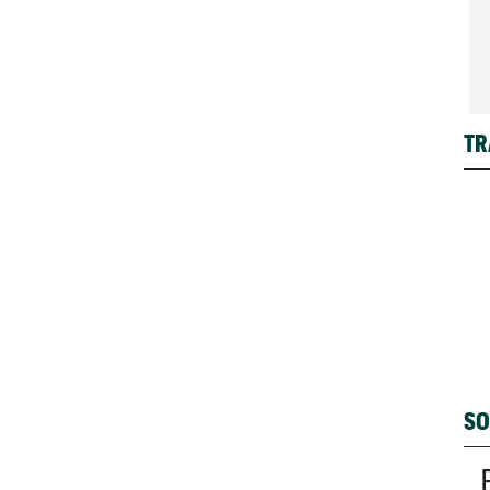
TR
SO