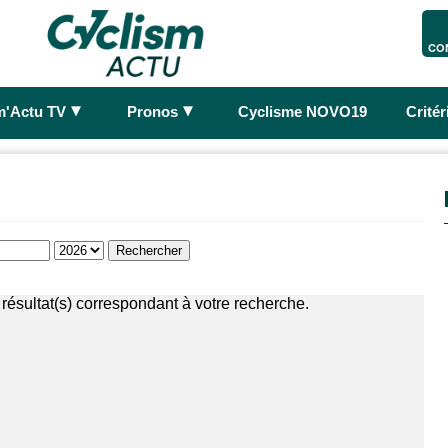
CO
►
►
m'Actu TV
Pronos
Cyclisme NOVO19
Crité
résultat(s) correspondant à votre recherche.