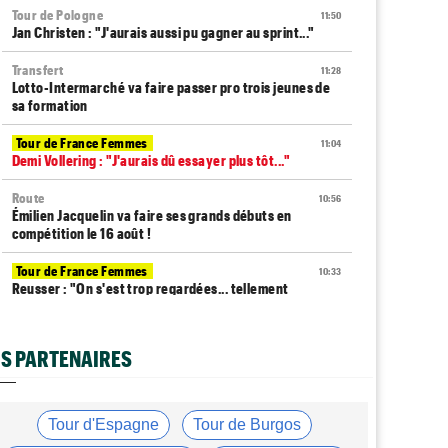
Tour de Pologne
11:50
Jan Christen : "J'aurais aussi pu gagner au sprint..."
Transfert
11:28
Lotto-Intermarché va faire passer pro trois jeunes de
sa formation
Tour de France Femmes
11:04
Demi Vollering : "J'aurais dû essayer plus tôt..."
Route
10:56
Émilien Jacquelin va faire ses grands débuts en
compétition le 16 août !
Tour de France Femmes
10:33
Reusser : "On s'est trop regardées... tellement
stupide"
Route
09:57
S PARTENAIRES
Robert Gesink : "Le cyclisme moderne est beaucoup
plus propre..."
Tour de France Femmes
09:38
Tour d'Espagne
Tour de Burgos
Puck Pieterse : "L’ascension du Ventoux était