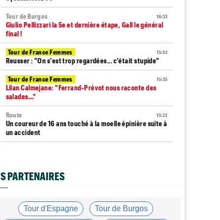
Tour de Burgos
16:33
Giulio Pellizzari la 5e et dernière étape, Gall le général
final !
Tour de France Femmes
15:53
Reusser : "On s'est trop regardées... c'était stupide"
Tour de France Femmes
15:35
Lilan Calmejane: "Ferrand-Prévot nous raconte des
salades…"
Route
15:22
Un coureur de 16 ans touché à la moelle épinière suite à
un accident
Tour de France Femmes
14:59
La peloton du Tour Femmes... 21 abandons
S PARTENAIRES
Tour de France Femmes
14:48
Chaînes et Horaires… La diffusion TV de la 8e étape du
Tour
Tour d'Espagne
Tour de Burgos
Route
14:34