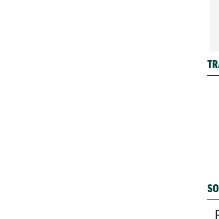
TR
SO