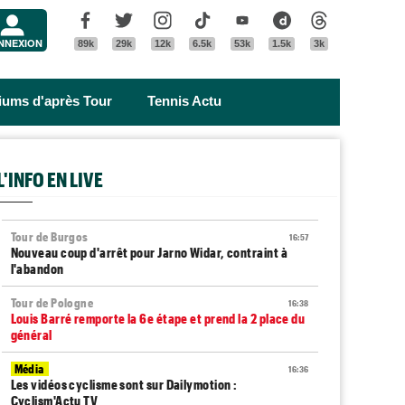
Menu
Facebook
Twitter
Instagram
Tik Tok
Youtube
Dailymotion
Threads
NNEXION
89k
29k
12k
6.5k
53k
1.5k
3k
riums d'après Tour
Tennis Actu
L'INFO EN LIVE
Tour de Burgos
16:57
Nouveau coup d'arrêt pour Jarno Widar, contraint à
l'abandon
Tour de Pologne
16:38
Louis Barré remporte la 6e étape et prend la 2 place du
général
Média
16:36
Les vidéos cyclisme sont sur Dailymotion :
Cyclism'Actu TV