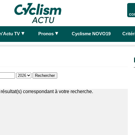
CO
►
►
m'Actu TV
Pronos
Cyclisme NOVO19
Crité
résultat(s) correspondant à votre recherche.