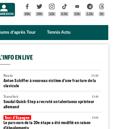
Menu
Facebook
Twitter
Instagram
Tik Tok
Youtube
Dailymotion
Threads
NNEXION
89k
29k
12k
6.5k
53k
1.5k
3k
riums d'après Tour
Tennis Actu
L'INFO EN LIVE
Route
22:30
Anton Schiffer à nouveau victime d'une fracture de la
clavicule
Transfert
22:10
Soudal Quick-Step a recruté un talentueux sprinteur
allemand
Tour d'Espagne
21:50
Le parcours de la 20e étape a été modifié en raison
d'éboulements