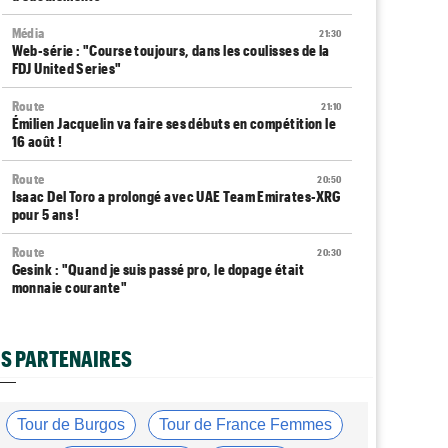
Média
21:30
Web-série : "Course toujours, dans les coulisses de la
FDJ United Series"
Route
21:10
Émilien Jacquelin va faire ses débuts en compétition le
16 août !
Route
20:50
Isaac Del Toro a prolongé avec UAE Team Emirates-XRG
pour 5 ans !
Route
20:30
Gesink : "Quand je suis passé pro, le dopage était
monnaie courante"
Transfert
20:12
Le Mercato vélo est ouvert... toutes les dernières infos
S PARTENAIRES
et rumeurs
Transfert
20:04
Lotto-Intermarché fait passer pro trois jeunes de sa
Tour de Burgos
Tour de France Femmes
formation