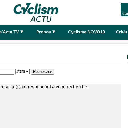
CO
►
►
m'Actu TV
Pronos
Cyclisme NOVO19
Crité
résultat(s) correspondant à votre recherche.