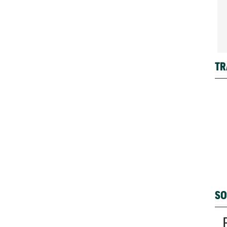
TR
SO