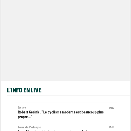
L'INFO EN LIVE
Route
17:37
Robert Gesink : "Le cyclisme moderne est beaucoup plus
propre..."
Tour de Pologne
17:16