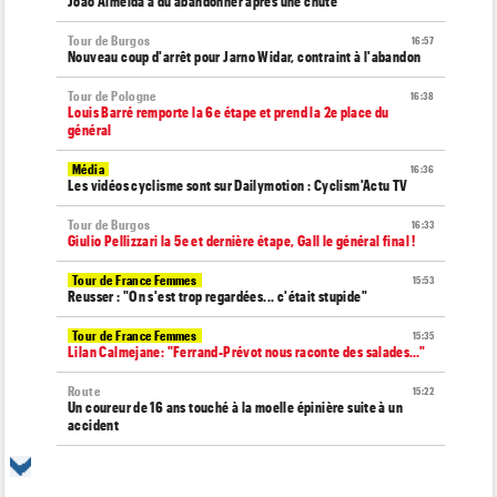
Joao Almeida a dû abandonner après une chute
Tour de Burgos
16:57
Nouveau coup d'arrêt pour Jarno Widar, contraint à l'abandon
Tour de Pologne
16:38
Louis Barré remporte la 6e étape et prend la 2e place du
général
Média
16:36
Les vidéos cyclisme sont sur Dailymotion : Cyclism'Actu TV
Tour de Burgos
16:33
Giulio Pellizzari la 5e et dernière étape, Gall le général final !
Tour de France Femmes
15:53
Reusser : "On s'est trop regardées... c'était stupide"
Tour de France Femmes
15:35
Lilan Calmejane: "Ferrand-Prévot nous raconte des salades…"
Route
15:22
Un coureur de 16 ans touché à la moelle épinière suite à un
accident
Tour de France Femmes
14:59
La peloton du Tour Femmes... 21 abandons