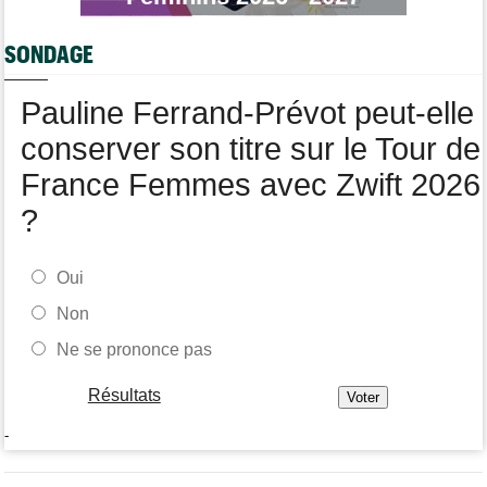
Tour de Pologne
11:50
Jan Christen : "J'aurais aussi pu gagner au sprint..."
SONDAGE
Transfert
11:28
Lotto-Intermarché va faire passer pro trois jeunes de sa
formation
Pauline Ferrand-Prévot peut-elle
conserver son titre sur le Tour de
France Femmes avec Zwift 2026
?
Oui
Non
Ne se prononce pas
Résultats
-