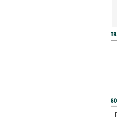
TR
SO