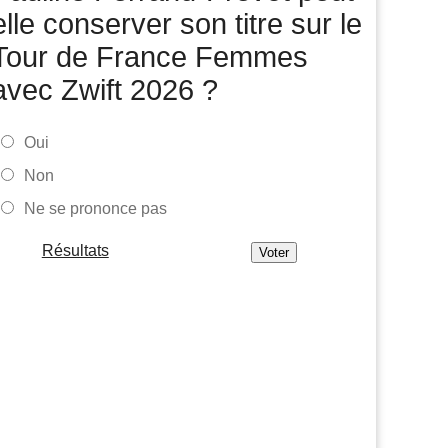
demain"
elle conserver son titre sur le
Tour de France Femmes
Tour de France Femmes
08/08
Demi Vollering : "Cela prouve que si on rêve en grand..."
avec Zwift 2026 ?
Tour d'Espagne
08/08
Le parcours de la 20e étape modifié à cause
d'éboulements
Oui
Non
Route
08/08
Quels seront les prochains défis de Tadej Pogacar ?
Ne se prononce pas
Tour de France Femmes
08/08
Demi Vollering gagne la 8e étape et prend le maillot
Résultats
jaune