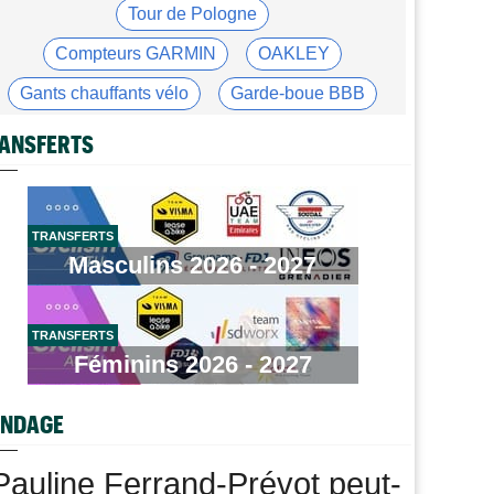
Tour de Pologne
Tour de France Femmes
08/08
Kasia Niewiadoma, "furieuse" : "Célia Gery m'a
Compteurs GARMIN
OAKLEY
bloquée..."
Gants chauffants vélo
Garde-boue BBB
Tour de France Femmes
08/08
Loes Adegeest : "On essaiera encore demain..."
Casque ABUS
Jeu de Vélo
ANSFERTS
Tour de France Femmes
08/08
Brassard Fréquence Cardiaque
Lilan Calmejane: "Pourquoi PFP nous raconte des
salades ?"
TRANSFERTS
Tour de France Femmes
08/08
Masculins 2026 - 2027
Puck Pieterse : "Je ne sais pas à quoi m'attendre
demain"
Tour de France Femmes
08/08
TRANSFERTS
Niedermaier : "J’ai dit à Kasia que ce n’est pas fini"
Féminins 2026 - 2027
Tour de Burgos
08/08
Felix Gall : "Ma 1ère victoire au général : un
NDAGE
accomplissement !"
Tour de France Femmes
08/08
Pauline Ferrand-Prévot peut-
Lorena Wiebes : "Je dois encore finir la journée de