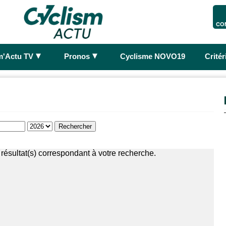
CO
►
►
m'Actu TV
Pronos
Cyclisme NOVO19
Crité
résultat(s) correspondant à votre recherche.