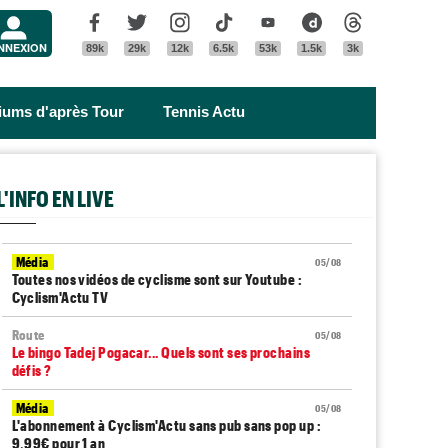
Menu
Facebook
Twitter
Instagram
Tik Tok
Youtube
Dailymotion
Threads
NNEXION
89k
29k
12k
6.5k
53k
1.5k
3k
riums d'après Tour
Tennis Actu
L'INFO EN LIVE
Média
05/08
Toutes nos vidéos de cyclisme sont sur Youtube :
Cyclism'Actu TV
Route
05/08
Le bingo Tadej Pogacar... Quels sont ses prochains
défis ?
Média
05/08
L'abonnement à Cyclism'Actu sans pub sans pop up :
9,99€ pour 1 an