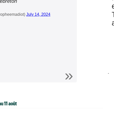
Lebreton
tropheemadiot)
July 14, 2024
-
au 11 août