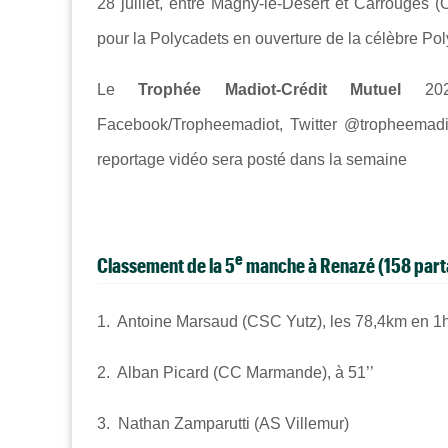
28 juillet, entre Magny-le-Désert et Carrouges (
pour la Polycadets en ouverture de la célèbre Po
Le
Trophée Madiot-Crédit Mutuel
2024
Facebook/Tropheemadiot, Twitter @tropheemadi
reportage vidéo sera posté dans la semaine
e
Classement de la 5
manche à Renazé (158 parta
1. Antoine Marsaud (CSC Yutz), les 78,4km en 1h
2. Alban Picard (CC Marmande), à 51’’
3. Nathan Zamparutti (AS Villemur)