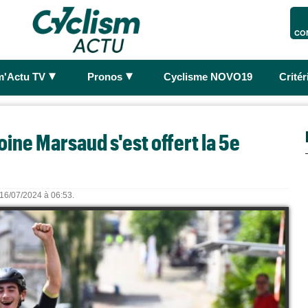
CO
►
►
m'Actu TV
Pronos
Cyclisme NOVO19
Crité
ine Marsaud s'est offert la 5e
e 16/07/2024 à 06:53.