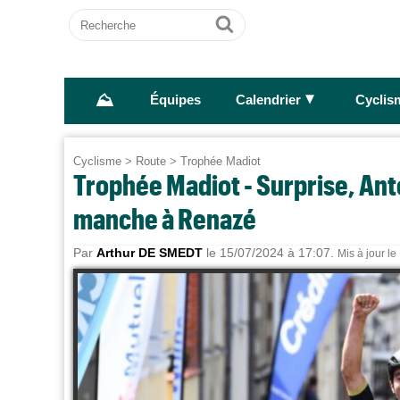
Recherche
Ok
⛰
►
Équipes
Calendrier
Cyclis
Cyclisme
>
Route
>
Trophée Madiot
Trophée Madiot - Surprise, Anto
manche à Renazé
Par
Arthur DE SMEDT
le 15/07/2024 à 17:07.
Mis à jour l