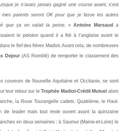
uisque je n’avais jamais gagné une course avant
, s’est
e mes parents seront OK pour que je fasse les autres
é que ça en valait la peine
. »
Antoine Marsaud
a
aient le peloton quand il a filé à l’anglaise avant le
 dans le fief des frères Madiot. Avant cela, de nombreuses
as Dejour
(AS Romillé) de remporter le classement des
des coureurs de Nouvelle Aquitaine et Occitanie, se sont
r leur retour sur le
Trophée Madiot-Crédit Mutuel
alors
 manche, la Roue Tourangelle cadets. Quatrième, le Haut-
n de leader mais tout reste ouvert avant la quinzaine
manches en deux semaines : à Saumur (Maine-et-Loire) le