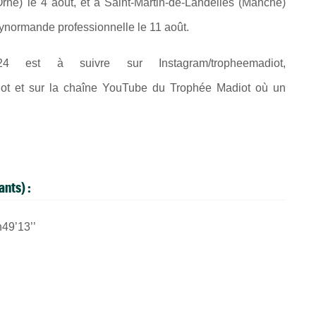
Orne) le 4 août, et à Saint-Martin-de-Landelles (Manche)
lynormande professionnelle le 11 août.
 est à suivre sur Instagram/tropheemadiot,
ot et sur la chaîne YouTube du Trophée Madiot où un
nts) :
49’13’’