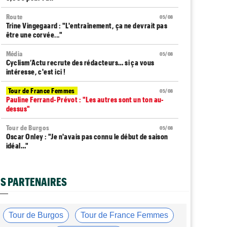
Route
05/08
Trine Vingegaard : "L'entraînement, ça ne devrait pas
être une corvée..."
Média
05/08
Cyclism’Actu recrute des rédacteurs… si ça vous
intéresse, c'est ici !
Tour de France Femmes
05/08
Pauline Ferrand-Prévot : "Les autres sont un ton au-
dessus"
Tour de Burgos
05/08
Oscar Onley : "Je n'avais pas connu le début de saison
idéal…"
Tour de Pologne
05/08
Paul Magnier seulement 14e de la 3e étape... puis
S PARTENAIRES
déclassé
Tour du Portugal
05/08
Julius Johansen remporte le prologue, doublé UAE Team
Tour de Burgos
Tour de France Femmes
Emirates