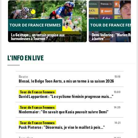
TOUR DE FRANCE FEMMES
TOUR DE FRANCE FEMM
La 6e étape… un terrain propice aux
Demi Vollering : "Marlen Reusse
baroudeuses à Tournon ?
à battre"
L'INFO EN LIVE
Route
15:18
Blessé, le Belge Toon Aerts, a mis un terme à sa saison 2026
Tour de France Femmes
15:00
David Lappartient : "Le cyclisme féminin progresse mais..."
Tour de France Femmes
14:39
Niedermaier : "On savait que Kasia pouvait suivre Demi"
Tour de France Femmes
14:21
Puck Pieterse : "Désormais, je vise le maillot à pois..."