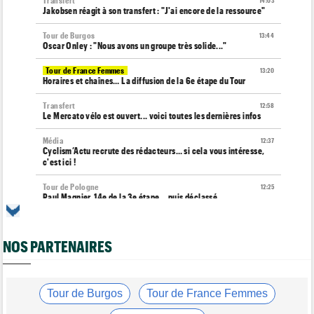
Transfert
14:03
Jakobsen réagit à son transfert : "J'ai encore de la ressource"
Tour de Burgos
13:44
Oscar Onley : "Nous avons un groupe très solide..."
Tour de France Femmes
13:20
Horaires et chaînes… La diffusion de la 6e étape du Tour
Transfert
12:58
Le Mercato vélo est ouvert... voici toutes les dernières infos
Média
12:37
Cyclism’Actu recrute des rédacteurs… si cela vous intéresse,
c'est ici !
Tour de Pologne
12:25
Paul Magnier, 14e de la 3e étape... puis déclassé
Tour de France Femmes
12:04
La 6e étape… un terrain propice aux baroudeuses à Tournon ?
NOS PARTENAIRES
Transfert
11:54
Soudal Quick-Step recrute un talentueux sprinteur allemand de
24 ans !
Tour de Burgos
Tour de France Femmes
Route
11:43
Trine Vingegaard : "L'entraînement ne devrait pas être une