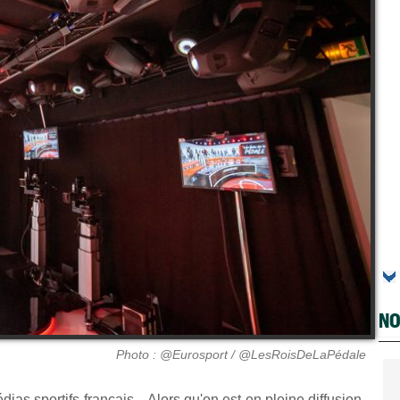
NO
Photo : @Eurosport / @LesRoisDeLaPédale
as sportifs français... Alors qu'on est en pleine diffusion