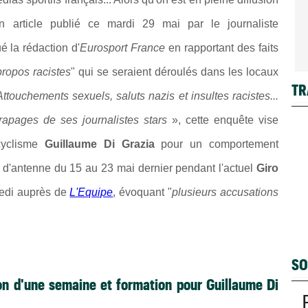
n article publié ce mardi 29 mai par le journaliste
é la rédaction d'
Eurosport France
en rapportant des faits
propos racistes
" qui se seraient déroulés dans les locaux
TR
Attouchements sexuels, saluts nazis et insultes racistes...
rapages de ses journalistes stars
», cette enquête vise
cyclisme
Guillaume Di Grazia
pour un comportement
u d'antenne du 15 au 23 mai dernier pendant l'actuel
Giro
redi auprès de
L'Equipe
, évoquant "
plusieurs accusations
SO
on d'une semaine et formation pour Guillaume Di