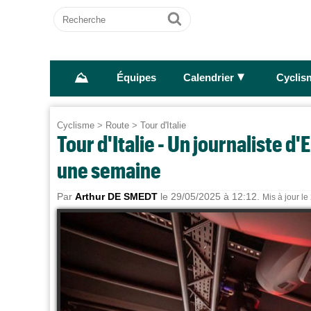
Recherche
Ok
⛰
►
Équipes
Calendrier
Cyclis
Cyclisme
>
Route
>
Tour d'Italie
Tour d'Italie - Un journaliste 
une semaine
Par
Arthur DE SMEDT
le 29/05/2025 à 12:12.
Mis à jour l