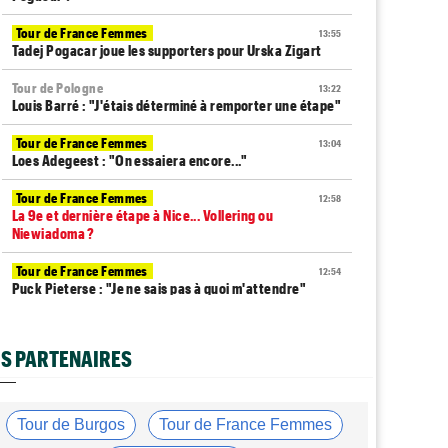
Tour de France Femmes
13:55
Tadej Pogacar joue les supporters pour Urska Zigart
Tour de Pologne
13:22
Louis Barré : "J'étais déterminé à remporter une étape"
Tour de France Femmes
13:04
Loes Adegeest : "On essaiera encore..."
Tour de France Femmes
12:58
La 9e et dernière étape à Nice... Vollering ou
Niewiadoma ?
Tour de France Femmes
12:54
Puck Pieterse : "Je ne sais pas à quoi m'attendre"
Tour de France Femmes
12:31
Niedermaier : "J’ai dit à Kasia que ce n’est pas fini"
S PARTENAIRES
Tour de France Femmes
12:13
Lorena Wiebes : "Je dois encore finir..."
Tour de Burgos
Tour de France Femmes
Tour d'Espagne
11:59