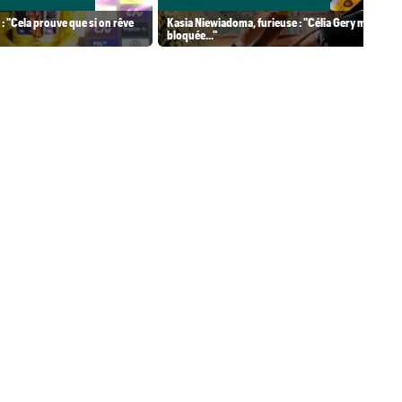
 : "Cela prouve que si on rêve
Kasia Niewiadoma, furieuse : "Célia Gery m'a
bloquée..."