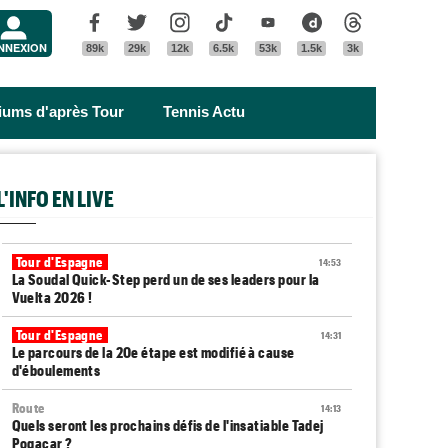
Menu
Facebook
Twitter
Instagram
Tik Tok
Youtube
Dailymotion
Threads
NNEXION
89k
29k
12k
6.5k
53k
1.5k
3k
riums d'après Tour
Tennis Actu
L'INFO EN LIVE
Tour d'Espagne
14:53
La Soudal Quick-Step perd un de ses leaders pour la
Vuelta 2026 !
Tour d'Espagne
14:31
Le parcours de la 20e étape est modifié à cause
d'éboulements
Route
14:13
Quels seront les prochains défis de l'insatiable Tadej
Pogacar ?