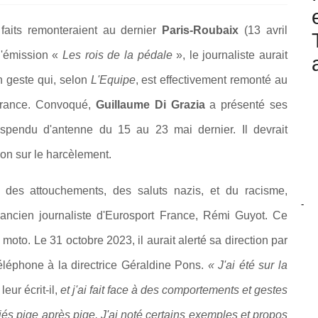
 faits remonteraient au dernier
Paris-Roubaix
(13 avril
l'émission «
Les rois de la pédale
», le journaliste aurait
n geste qui, selon
L'Equipe
, est effectivement remonté au
France. Convoqué,
Guillaume Di Grazia
a présenté ses
pendu d'antenne du 15 au 23 mai dernier. Il devrait
on sur le harcèlement.
nt des attouchements, des saluts nazis, et du racisme,
-
 ancien journaliste d'Eurosport France, Rémi Guyot. Ce
oto. Le 31 octobre 2023, il aurait alerté sa direction par
r téléphone à la directrice Géraldine Pons.
« J'ai été sur la
,
leur écrit-il,
et j'ai fait face à des comportements et gestes
és pige après pige. J'ai noté certains exemples et propos