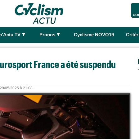
CO
►
►
m'Actu TV
Pronos
Cyclisme NOVO19
Crité
d'Eurosport France a été suspendu
e 29/05/2025 à 21:08.