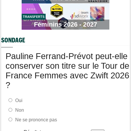
Média
10:33
L'abonnement à Cyclism'Actu sans pub ni pop up : 9,99€ pour 1
an
TRANSFERTS
Tour de France Femmes
Féminins 2026 - 2027
10:19
Lilan Calmejane : "Ferrand-Prévot raconte des salades…"
Tour de France Femmes
10:01
SONDAGE
Demi Vollering : "Cela prouve que si on rêve en grand..."
Pauline Ferrand-Prévot peut-elle
conserver son titre sur le Tour de
France Femmes avec Zwift 2026
?
Oui
Non
Ne se prononce pas