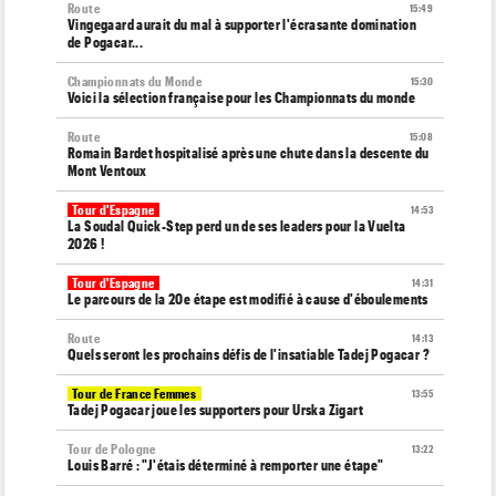
Route
15:49
Vingegaard aurait du mal à supporter l'écrasante domination
de Pogacar...
Championnats du Monde
15:30
Voici la sélection française pour les Championnats du monde
Route
15:08
Romain Bardet hospitalisé après une chute dans la descente du
Mont Ventoux
Tour d'Espagne
14:53
La Soudal Quick-Step perd un de ses leaders pour la Vuelta
2026 !
Tour d'Espagne
14:31
Le parcours de la 20e étape est modifié à cause d'éboulements
Route
14:13
Quels seront les prochains défis de l'insatiable Tadej Pogacar ?
Tour de France Femmes
13:55
Tadej Pogacar joue les supporters pour Urska Zigart
Tour de Pologne
13:22
Louis Barré : "J'étais déterminé à remporter une étape"