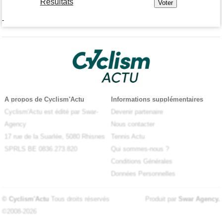
Résultats
-
A propos de Cyclism'Actu
Informations supplémentaires
Cyclism'Actu est édité par Swar-
Devenir partenaire
Agency
Nous contacter
17 rue de la Suarlée, 5080 Rhisnes
Tennis Actu
SPRLS BE 0836.273.820
Qui sommes-nous ?
Conditions Générales
Données Personnelles
© Cyclism'Actu
Tous droits réservés
Produit par
Swar Agency
.
©2008-2026