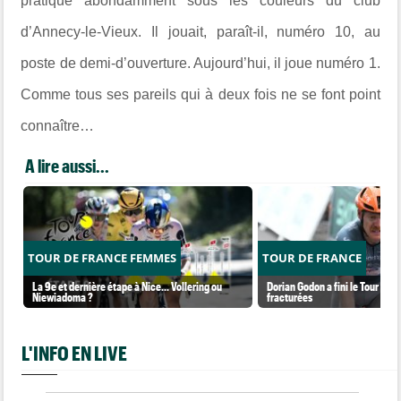
pratiqué abondamment sous les couleurs du club
d’Annecy-le-Vieux. Il jouait, paraît-il, numéro 10, au
poste de demi-d’ouverture. Aujourd’hui, il joue numéro 1.
Comme tous ses pareils qui à deux fois ne se font point
connaître…
A lire aussi...
TOUR DE FRANCE FEMMES
TOUR DE FRANCE
La 9e et dernière étape à Nice... Vollering ou
Dorian Godon a fini le Tour ave
Niewiadoma ?
fracturées
L'INFO EN LIVE