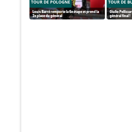
TOUR DE POLOGNE
TOUR DE B
Louis Barré remporte la 6e étape et prend la
Giulio Pellizzar
2e place du général
général final !