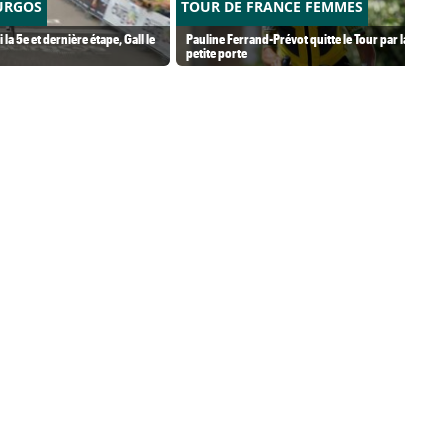
URGOS
TOUR DE FRANCE FEMMES
i la 5e et dernière étape, Gall le
Pauline Ferrand-Prévot quitte le Tour par la
petite porte