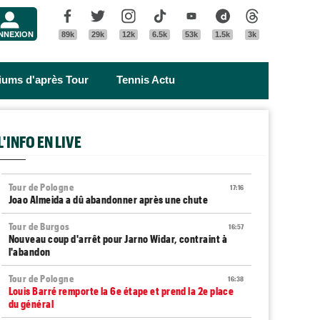
Menu
Facebook
Twitter
Instagram
Tik Tok
Youtube
Dailymotion
Threads
NNEXION
89k
29k
12k
6.5k
53k
1.5k
3k
riums d'après Tour
Tennis Actu
L'INFO EN LIVE
Tour de Pologne
17:16
Joao Almeida a dû abandonner après une chute
Tour de Burgos
16:57
Nouveau coup d'arrêt pour Jarno Widar, contraint à
l'abandon
Tour de Pologne
16:38
Louis Barré remporte la 6e étape et prend la 2e place
du général