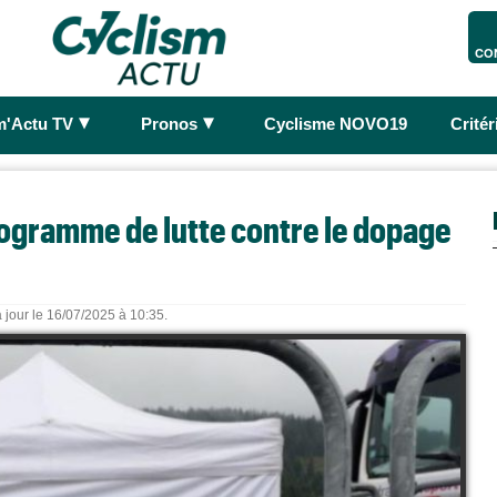
CO
►
►
m'Actu TV
Pronos
Cyclisme NOVO19
Crité
programme de lutte contre le dopage
 jour le 16/07/2025 à 10:35.