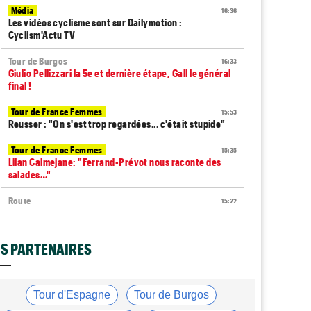
Média
16:36
Les vidéos cyclisme sont sur Dailymotion :
Cyclism'Actu TV
Tour de Burgos
16:33
Giulio Pellizzari la 5e et dernière étape, Gall le général
final !
Tour de France Femmes
15:53
Reusser : "On s'est trop regardées... c'était stupide"
Tour de France Femmes
15:35
Lilan Calmejane: "Ferrand-Prévot nous raconte des
salades…"
Route
15:22
Un coureur de 16 ans touché à la moelle épinière suite à
un accident
S PARTENAIRES
Tour de France Femmes
14:59
La peloton du Tour Femmes... 21 abandons
Tour de France Femmes
14:48
Tour d'Espagne
Tour de Burgos
Chaînes et Horaires… La diffusion TV de la 8e étape du