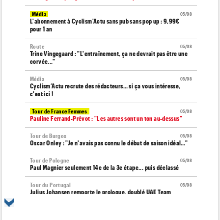
Média
05/08
L'abonnement à Cyclism'Actu sans pub sans pop up : 9,99€
pour 1 an
Route
05/08
Trine Vingegaard : "L'entraînement, ça ne devrait pas être une
corvée..."
Média
05/08
Cyclism’Actu recrute des rédacteurs… si ça vous intéresse,
c'est ici !
Tour de France Femmes
05/08
Pauline Ferrand-Prévot : "Les autres sont un ton au-dessus"
Tour de Burgos
05/08
Oscar Onley : "Je n'avais pas connu le début de saison idéal…"
Tour de Pologne
05/08
Paul Magnier seulement 14e de la 3e étape... puis déclassé
Tour du Portugal
05/08
Julius Johansen remporte le prologue, doublé UAE Team
Emirates
Tour de France Femmes
05/08