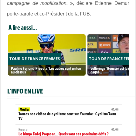
campagne de mobilisation.
», déclare Etienne Demur
porte-parole et co-Président de la FUB.
A lire aussi...
TOUR DE FRANCE FEMMES
TOUR DE FRANCE FEMM
Pauline Ferrand-Prévot : "Les autres sont un ton
Vollering : "Reusser est la seul
au-dessus"
gagné..."
L'INFO EN LIVE
Média
05/08
Toutes nos vidéos de cyclisme sont sur Youtube : Cyclism'Actu
TV
Route
05/08
Le bingo Tadej Pogacar... Quels sont ses prochains défis ?