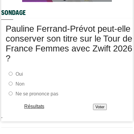
Oscar Onley fait coup double sur la 2e étape
SONDAGE
Route
05/08
Le Belge Toon Aerts, blessé, a mis un terme à sa saison 2026
Pauline Ferrand-Prévot peut-elle
Tour de Pologne
05/08
Jamais 2 sans 3 pour Jonathan Milan, vainqueur de la 3e étape !
conserver son titre sur le Tour de
France Femmes avec Zwift 2026
?
Oui
Non
Ne se prononce pas
Résultats
-