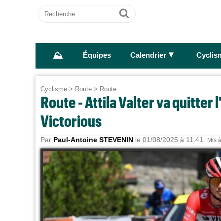
Recherche
Ok
⛰
►
Équipes
Calendrier
Cyclis
Cyclisme
>
Route
>
Route
Route - Attila Valter va quitter
Victorious
Par
Paul-Antoine STEVENIN
le 01/08/2025 à 11:41.
Mis à