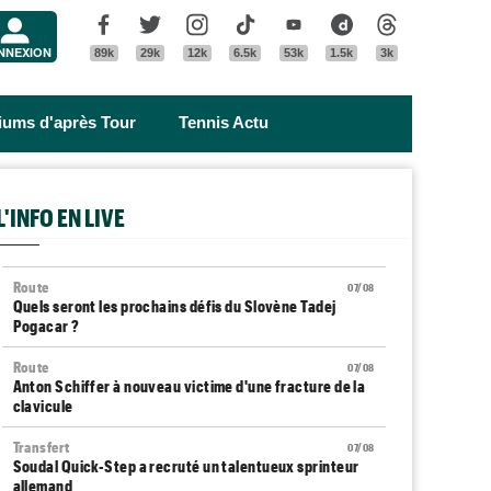
Menu
Facebook
Twitter
Instagram
Tik Tok
Youtube
Dailymotion
Threads
NNEXION
89k
29k
12k
6.5k
53k
1.5k
3k
riums d'après Tour
Tennis Actu
L'INFO EN LIVE
Route
07/08
Quels seront les prochains défis du Slovène Tadej
Pogacar ?
Route
07/08
Anton Schiffer à nouveau victime d'une fracture de la
clavicule
Transfert
07/08
Soudal Quick-Step a recruté un talentueux sprinteur
allemand