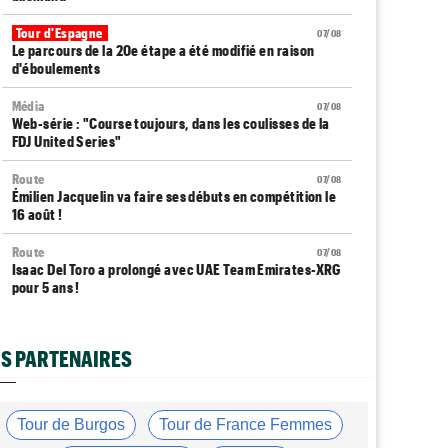
Tour d'Espagne
07/08
Le parcours de la 20e étape a été modifié en raison
d'éboulements
Média
07/08
Web-série : "Course toujours, dans les coulisses de la
FDJ United Series"
Route
07/08
Émilien Jacquelin va faire ses débuts en compétition le
16 août !
Route
07/08
Isaac Del Toro a prolongé avec UAE Team Emirates-XRG
pour 5 ans !
Route
07/08
Gesink : "Quand je suis passé pro, le dopage était
S PARTENAIRES
monnaie courante"
Transfert
07/08
Le Mercato vélo est ouvert... toutes les dernières infos
Tour de Burgos
Tour de France Femmes
et rumeurs