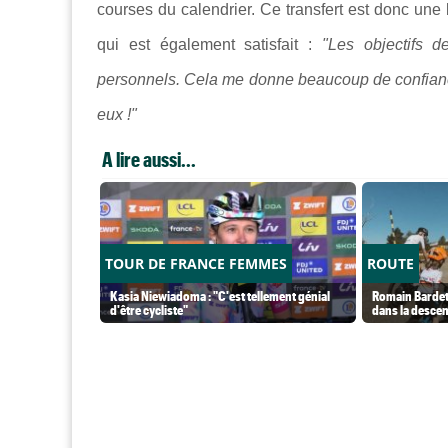
courses du calendrier. Ce transfert est donc une
qui est également satisfait :
"Les objectifs d
personnels. Cela me donne beaucoup de confianc
eux !"
A lire aussi...
TOUR DE FRANCE FEMMES
ROUTE
Kasia Niewiadoma : "C'est tellement génial
Romain Bardet 
d'être cycliste"
dans la desce