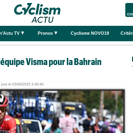
CO
►
►
m'Actu TV
Pronos
Cyclisme NOVO19
Crité
 l'équipe Visma pour la Bahrain
 jour le 03/08/2025 à 08:46.