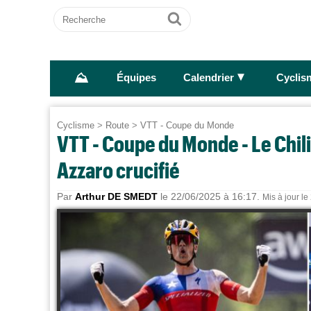
Recherche
Ok
⛰
►
Équipes
Calendrier
Cyclis
Cyclisme
>
Route
>
VTT - Coupe du Monde
VTT - Coupe du Monde - Le Chili
Azzaro crucifié
Par
Arthur DE SMEDT
le 22/06/2025 à 16:17.
Mis à jour l