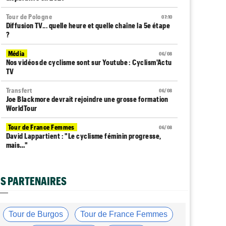
Tour de Pologne
07:10
Diffusion TV... quelle heure et quelle chaîne la 5e étape
?
Média
06/08
Nos vidéos de cyclisme sont sur Youtube : Cyclism'Actu
TV
Transfert
06/08
Joe Blackmore devrait rejoindre une grosse formation
WorldTour
Tour de France Femmes
06/08
David Lappartient : "Le cyclisme féminin progresse,
mais…"
Transfert
06/08
La Soudal Quick-Step recrute un talentueux sprinteur
S PARTENAIRES
allemand de 24 ans
Média
06/08
Cyclism’Actu recrute des rédacteurs… si ça vous
Tour de Burgos
Tour de France Femmes
intéresse, c'est ici !