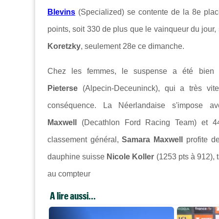
Blevins
(Specialized) se contente de la 8e plac
points, soit 330 de plus que le vainqueur du jou
Koretzky
, seulement 28e ce dimanche.
Chez les femmes, le suspense a été bien 
Pieterse
(
Alpecin-Deceuninck), qui a très vit
conséquence. La Néerlandaise s'impose 
Maxwell
(
Decathlon Ford Racing Team) et 
classement général,
Samara Maxwell
profite d
dauphine suisse
Nicole Koller
(1253 pts à 912), 
au compteur
A lire aussi...