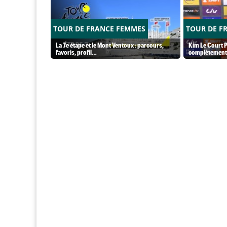
TOUR DE FRANCE FEMMES
TOUR DE F
La 7e étape et le Mont Ventoux : parcours,
Kim Le Court P
favoris, profil…
complètement 