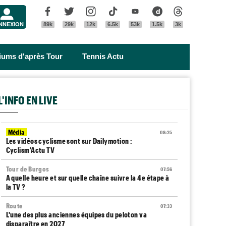
Menu
Facebook
Twitter
Instagram
Tik Tok
Youtube
Dailymotion
Threads
NNEXION
89k
29k
12k
6.5k
53k
1.5k
3k
riums d'après Tour
Tennis Actu
L'INFO EN LIVE
Média
08:25
Les vidéos cyclisme sont sur Dailymotion :
Cyclism'Actu TV
Tour de Burgos
07:56
A quelle heure et sur quelle chaîne suivre la 4e étape à
la TV ?
Route
07:33
L'une des plus anciennes équipes du peloton va
disparaître en 2027