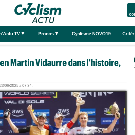
CO
►
►
m'Actu TV
Pronos
Cyclisme NOVO19
Crité
en Martin Vidaurre dans l'histoire,
e 23/06/2025 à 07:34.