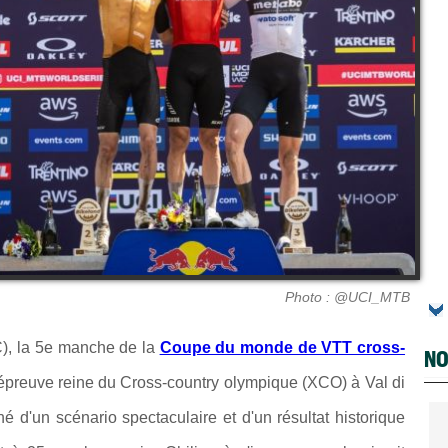
Photo : @UCI_MTB
), la 5
e manche de la
Coupe du monde de VTT cross-
NO
'épreuve reine du
Cross-country olympique (XCO) à Val di
é d'un scénario spectaculaire et d'un résultat historique