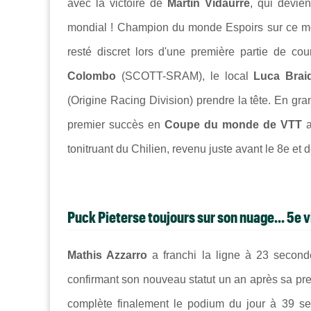
avec la victoire de
Martin Vidaurre
, qui devien
mondial ! Champion du monde Espoirs sur ce mê
resté discret lors d'une première partie de co
Colombo
(
SCOTT
-
SRAM), le local
Luca Brai
(
Origine Racing Division) prendre la tête. En gra
premier succès
en
Coupe du monde de VTT
tonitruant du Chilien, revenu juste avant le 8e et 
Puck Pieterse toujours sur son nuage... 5e v
Mathis Azzarro
a franchi la ligne à 23 secon
confirmant son nouveau statut un an après sa pre
complète finalement le podium du jour à 39 s