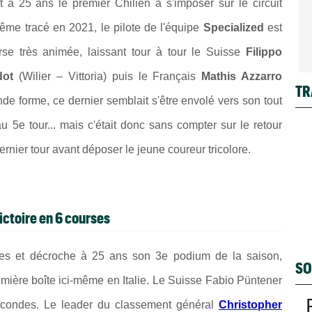
t à 25 ans le premier Chilien à s'imposer sur le circuit
me tracé en 2021, le pilote de l'équipe
Specialized
est
urse très animée, laissant tour à tour le Suisse
Filippo
dot
(
Wilier – Vittoria) puis le Français
Mathis Azzarro
TR
nde forme, ce dernier semblait s'être envolé vers son tout
au 5e tour... mais c'était donc sans compter sur le retour
dernier tour avant déposer le jeune coureur tricolore.
ictoire en 6 courses
des et décroche à 25 ans son 3e podium de la saison,
SO
mière boîte ici-même en Italie. Le
Suisse Fabio Püntener
econdes. Le leader du classement général
Christopher