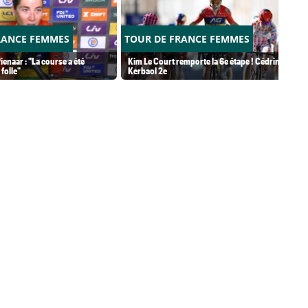
RANCE FEMMES
TOUR DE FRANCE FEMMES
ienaar : "La course a été
Kim Le Court remporte la 6e étape ! Cédrine
folle"
Kerbaol 2e