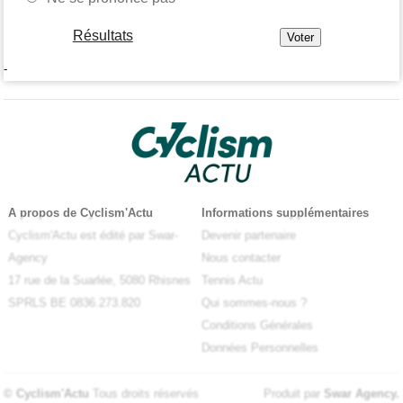
Résultats
-
A propos de Cyclism'Actu
Informations supplémentaires
Cyclism'Actu est édité par Swar-
Devenir partenaire
Agency
Nous contacter
17 rue de la Suarlée, 5080 Rhisnes
Tennis Actu
SPRLS BE 0836.273.820
Qui sommes-nous ?
Conditions Générales
Données Personnelles
© Cyclism'Actu
Tous droits réservés
Produit par
Swar Agency
.