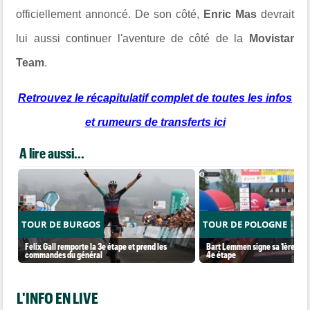
officiellement annoncé. De son côté,
Enric Mas
devrait
lui aussi continuer l'aventure de côté de la
Movistar
Team
.
Retrouvez le récapitulatif complet de toutes les infos
et rumeurs de transferts ici
A lire aussi...
TOUR DE BURGOS
TOUR DE POLOGNE
Felix Gall remporte la 3e étape et prend les
Bart Lemmen signe sa 1ère victo
commandes du général
4e étape
L'INFO EN LIVE