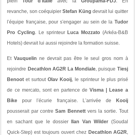
plein
Tour d'Italie
avec la
Groupama-FDJ
. En
revanche, son coéquipier
Stefan Küng
devrait lui quitter
l'équipe française, pour s'engager au sein de la
Tudor
Pro Cycling
. Le sprinteur
Luca Mozzato
(Arkéa-B&B
Hotels) devrait lui aussi rejoindre la formation suisse.
Et
Vauquelin
ne devrait pas être le seul gros nom à
rejoindre
Decathlon AG2R La Mondiale
, puisque
Tiesj
Benoot
et surtout
Olav Kooij
, le sprinteur le plus prisé
de ce mercato, sont en partence de
Visma | Lease a
Bike
pour l'écurie française. L'arrivée de
Kooij
pousserait par contre
Sam Bennett
vers la sortie. Tout
en sachant que le dossier
Ilan Van Wilder
(Soudal
Quick-Step) est toujours ouvert chez
Decathlon AG2R
,