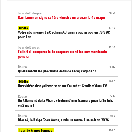
Tour de Pologne
16:52
Bart Lemmen signe sa 1ère victoire en pro sur la 4e étape
Média
16:47
Votre abonnement à Cyclism'Actu sans pub ni pop up : 9,99€
pour 1 an
Tour de Burgos
16:38
Felix Gall remporte la 3e étape et prend les commandes du
général
Route
16:22
Quels seront les prochains défis de Tadej Pogacar ?
Média
16:00
Nos vidéos de cyclisme sont sur Youtube : Cyclism'Actu TV
Route
15:37
Un Allemand de la Visma victime d'une fracture pour la 2e fois
en 2 mois !
Route
15:18
Blessé, le Belge Toon Aerts, a mis un terme à sa saison 2026
Tour de France Femmes
15:00