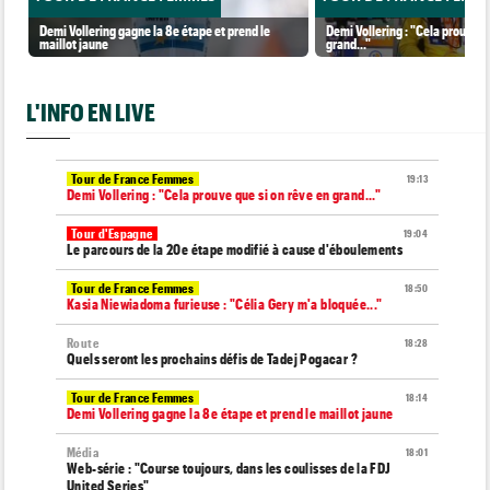
Demi Vollering gagne la 8e étape et prend le
Demi Vollering : "Cela prouve q
maillot jaune
grand..."
L'INFO EN LIVE
Tour de France Femmes
19:13
Demi Vollering : "Cela prouve que si on rêve en grand..."
Tour d'Espagne
19:04
Le parcours de la 20e étape modifié à cause d'éboulements
Tour de France Femmes
18:50
Kasia Niewiadoma furieuse : "Célia Gery m'a bloquée..."
Route
18:28
Quels seront les prochains défis de Tadej Pogacar ?
Tour de France Femmes
18:14
Demi Vollering gagne la 8e étape et prend le maillot jaune
Média
18:01
Web-série : "Course toujours, dans les coulisses de la FDJ
United Series"