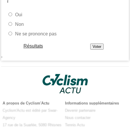
Oui
Non
Ne se prononce pas
Résultats
-
A propos de Cyclism'Actu
Informations supplémentaires
Cyclism'Actu est édité par Swar-
Devenir partenaire
Agency
Nous contacter
17 rue de la Suarlée, 5080 Rhisnes
Tennis Actu