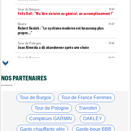
Tour de Burgos
17:51
Felix Gall : "Ma 1ère victoire au général, un accomplissement !"
Route
17:37
Robert Gesink : "Le cyclisme moderne est beaucoup plus
propre..."
Tour de Pologne
17:16
Joao Almeida a dû abandonner après une chute
Tour de Burgos
16:57
Nouveau coup d'arrêt pour Jarno Widar, contraint à l'abandon
Tour de Pologne
16:38
NOS PARTENAIRES
Louis Barré remporte la 6e étape et prend la 2e place du
général
Média
16:36
Les vidéos cyclisme sont sur Dailymotion : Cyclism'Actu TV
Tour de Burgos
Tour de France Femmes
Tour de Burgos
16:33
Tour de Pologne
Transfert
Giulio Pellizzari la 5e et dernière étape, Gall le général final !
Compteurs GARMIN
OAKLEY
Tour de France Femmes
15:53
Reusser : "On s'est trop regardées... c'était stupide"
Gants chauffants vélo
Garde-boue BBB