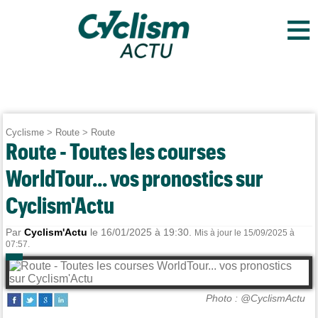
≡
Cyclisme
>
Route
>
Route
Route - Toutes les courses
WorldTour... vos pronostics sur
Cyclism'Actu
Par
Cyclism'Actu
le 16/01/2025 à 19:30.
Mis à jour le 15/09/2025 à
07:57.
Photo : @CyclismActu