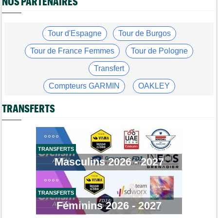
NOS PARTENAIRES
Transfert
07:40
Jakobsen y croit encore : "J'ai de la ressource..."
Tour d'Espagne
Tour de Burgos
Média
07:20
Cyclism’Actu recrute des rédacteurs… voici comment
Tour de France Femmes
Tour de Pologne
candidater
Transfert
Tour d'Espagne
07:00
Le parcours de la 20e étape modifié en raison d'éboulements
Compteurs GARMIN
OAKLEY
Tour de Burgos
07:00
Gants chauffants vélo
Garde-boue BBB
A quelle heure et sur quelle chaîne suivre la 5e étape à la TV ?
TRANSFERTS
Casque ABUS
Jeu de Vélo
Route
07/08
Quels seront les prochains défis du Slovène Tadej Pogacar ?
Brassard Fréquence Cardiaque
Route
07/08
TRANSFERTS
Anton Schiffer à nouveau victime d'une fracture de la clavicule
Masculins 2026 - 2027
Transfert
07/08
Soudal Quick-Step a recruté un talentueux sprinteur allemand
TRANSFERTS
Média
07/08
Web-série : "Course toujours, dans les coulisses de la FDJ
Féminins 2026 - 2027
United Series"