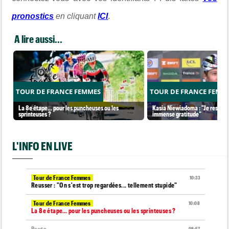
pronostics
en cliquant
ICI
.
A lire aussi...
TOUR DE FRANCE FEMMES
TOUR DE FRANCE FEMM
La 8e étape… pour les puncheuses ou les
Kasia Niewiadoma : "Je ressens
sprinteuses ?
immense gratitude"
L'INFO EN LIVE
Tour de France Femmes
10:33
Reusser : "On s'est trop regardées... tellement stupide"
Tour de France Femmes
10:08
La 8e étape… pour les puncheuses ou les sprinteuses ?
Route
09:57