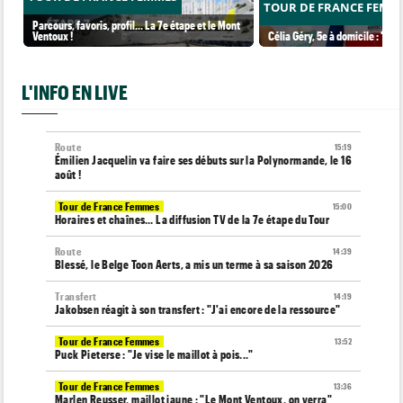
TOUR DE FRANCE FEMM
Parcours, favoris, profil… La 7e étape et le Mont
Ventoux !
Célia Géry, 5e à domicile : "J'ai
L'INFO EN LIVE
Route
15:19
Émilien Jacquelin va faire ses débuts sur la Polynormande, le 16
août !
Tour de France Femmes
15:00
Horaires et chaînes… La diffusion TV de la 7e étape du Tour
Route
14:39
Blessé, le Belge Toon Aerts, a mis un terme à sa saison 2026
Transfert
14:19
Jakobsen réagit à son transfert : "J'ai encore de la ressource"
Tour de France Femmes
13:52
Puck Pieterse : "Je vise le maillot à pois..."
Tour de France Femmes
13:36
Marlen Reusser, maillot jaune : "Le Mont Ventoux, on verra"