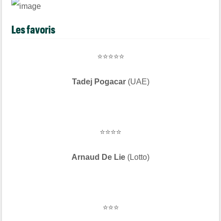
Les favoris
⭐⭐⭐⭐⭐
Tadej Pogacar
(UAE)
⭐⭐⭐⭐
Arnaud De Lie
(Lotto)
⭐⭐⭐