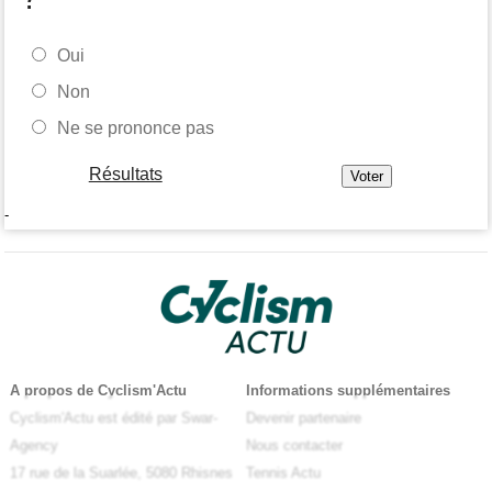
Oui
Non
Ne se prononce pas
Résultats
-
A propos de Cyclism'Actu
Informations supplémentaires
Cyclism'Actu est édité par Swar-
Devenir partenaire
Agency
Nous contacter
17 rue de la Suarlée, 5080 Rhisnes
Tennis Actu