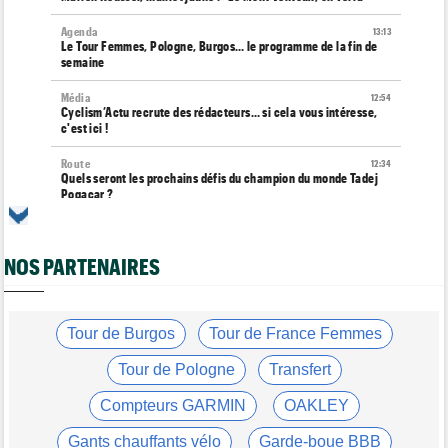
Agenda
13:13
Le Tour Femmes, Pologne, Burgos… le programme de la fin de
semaine
Média
12:54
Cyclism’Actu recrute des rédacteurs… si cela vous intéresse,
c'est ici !
Route
12:34
Quels seront les prochains défis du champion du monde Tadej
Pogacar ?
Tour de France Femmes
12:12
Parcours, favoris, profil… La 7e étape et le Mont Ventoux !
NOS PARTENAIRES
Route
11:49
Anton Schiffer victime d'une fracture pour la 2e fois en 2 mois !
Route
Tour de Burgos
Tour de France Femmes
11:29
Gesink : "Quand j'ai intégré le peloton, le dopage était monnaie
courante"
Tour de Pologne
Transfert
Tour de France Femmes
11:12
Compteurs GARMIN
OAKLEY
Le Court-Pienaar : "J’étais à la limite de mes forces..."
Gants chauffants vélo
Garde-boue BBB
Tour d'Espagne
10:56