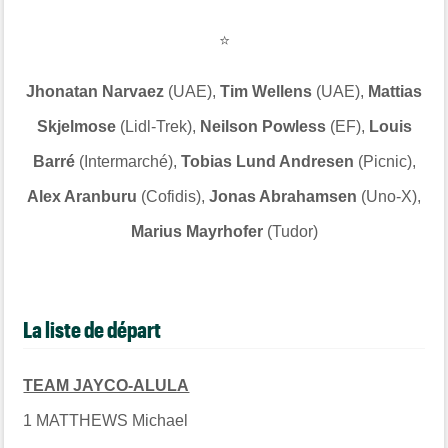
⭐
Jhonatan Narvaez
(UAE),
Tim Wellens
(UAE),
Mattias
Skjelmose
(Lidl-Trek),
Neilson Powless
(EF),
Louis
Barré
(Intermarché),
Tobias Lund Andresen
(Picnic),
Alex Aranburu
(Cofidis),
Jonas Abrahamsen
(Uno-X),
Marius Mayrhofer
(Tudor)
La liste de départ
TEAM JAYCO-ALULA
1 MATTHEWS Michael