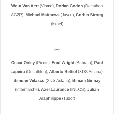
Wout Van Aert
(Visma),
Dorian Godon
(Decathon
AG2R),
Michael Matthews
(Jayco),
Corbin Strong
(Israel)
⭐⭐
Oscar Onley
(Picnic),
Fred Wright
(Bahrain),
Paul
Lapeira
(Decathlon),
Alberto Bettiol
(XDS Astana),
Simone Velasco
(XDS Astana),
Biniam Girmay
(Intermarché),
Axel Laurance
(INEOS),
Julian
Alaphilippe
(Tudor)