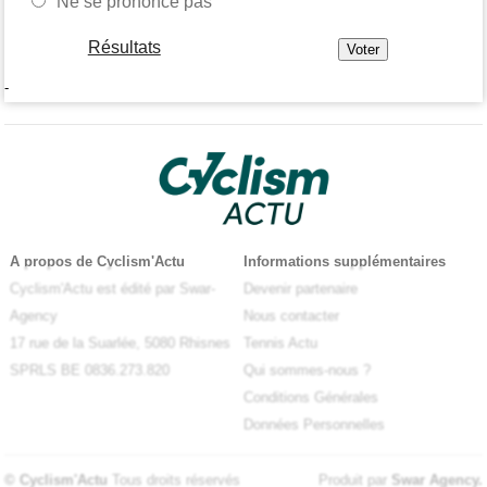
Ne se prononce pas
Résultats
-
A propos de Cyclism'Actu
Informations supplémentaires
Cyclism'Actu est édité par Swar-
Devenir partenaire
Agency
Nous contacter
17 rue de la Suarlée, 5080 Rhisnes
Tennis Actu
SPRLS BE 0836.273.820
Qui sommes-nous ?
Conditions Générales
Données Personnelles
© Cyclism'Actu
Tous droits réservés
Produit par
Swar Agency
.