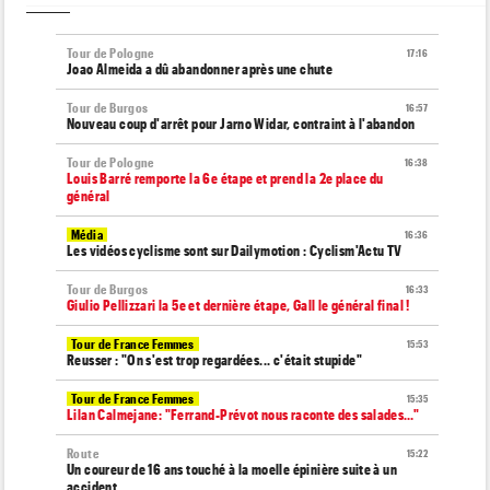
Tour de Pologne
17:16
Joao Almeida a dû abandonner après une chute
Tour de Burgos
16:57
Nouveau coup d'arrêt pour Jarno Widar, contraint à l'abandon
Tour de Pologne
16:38
Louis Barré remporte la 6e étape et prend la 2e place du
général
Média
16:36
Les vidéos cyclisme sont sur Dailymotion : Cyclism'Actu TV
Tour de Burgos
16:33
Giulio Pellizzari la 5e et dernière étape, Gall le général final !
Tour de France Femmes
15:53
Reusser : "On s'est trop regardées... c'était stupide"
Tour de France Femmes
15:35
Lilan Calmejane: "Ferrand-Prévot nous raconte des salades…"
Route
15:22
Un coureur de 16 ans touché à la moelle épinière suite à un
accident