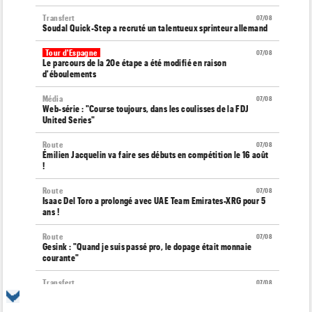
Transfert
07/08
Soudal Quick-Step a recruté un talentueux sprinteur allemand
Tour d'Espagne
07/08
Le parcours de la 20e étape a été modifié en raison
d'éboulements
Média
07/08
Web-série : "Course toujours, dans les coulisses de la FDJ
United Series"
Route
07/08
Émilien Jacquelin va faire ses débuts en compétition le 16 août
!
Route
07/08
Isaac Del Toro a prolongé avec UAE Team Emirates-XRG pour 5
ans !
Route
07/08
Gesink : "Quand je suis passé pro, le dopage était monnaie
courante"
Transfert
07/08
Le Mercato vélo est ouvert... toutes les dernières infos et
rumeurs