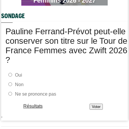
Féminins 2026 - 2027
Jan Christen : "J'ai dû me retenir pour ne pas attaquer trop tôt"
Tour de France Femmes
07/08
SONDAGE
Kasia Niewiadoma fait coup double sur la 7e étape
Tour de Pologne
07/08
Pauline Ferrand-Prévot peut-elle
Joao Almeida a abandonné après une nouvelle chute
conserver son titre sur le Tour de
France Femmes avec Zwift 2026
?
Oui
Non
Ne se prononce pas
Résultats
-