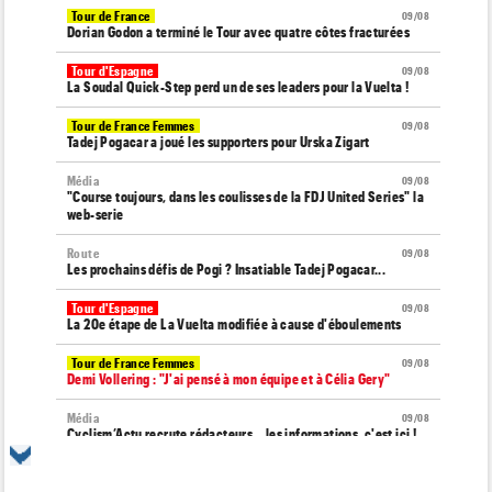
Tour de France
09/08
Dorian Godon a terminé le Tour avec quatre côtes fracturées
Tour d'Espagne
09/08
La Soudal Quick-Step perd un de ses leaders pour la Vuelta !
Tour de France Femmes
09/08
Tadej Pogacar a joué les supporters pour Urska Zigart
Média
09/08
"Course toujours, dans les coulisses de la FDJ United Series" la
web-serie
Route
09/08
Les prochains défis de Pogi ? Insatiable Tadej Pogacar...
Tour d'Espagne
09/08
La 20e étape de La Vuelta modifiée à cause d'éboulements
Tour de France Femmes
09/08
Demi Vollering : "J'ai pensé à mon équipe et à Célia Gery"
Média
09/08
Cyclism’Actu recrute rédacteurs… les informations, c'est ici !
Route
09/08
Émilien Jacquelin va faire ses débuts à la compétition le 16