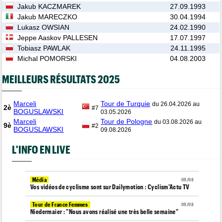
Jakub KACZMAREK
27.09.1993
Jakub MARECZKO
30.04.1994
Lukasz OWSIAN
24.02.1990
Jeppe Aaskov PALLESEN
17.07.1997
Tobiasz PAWLAK
24.11.1995
Michal POMORSKI
04.08.2003
MEILLEURS RÉSULTATS 2025
Marceli
Tour de Turquie
du 26.04.2026 au
2è
#7
BOGUSLAWSKI
03.05.2026
Marceli
Tour de Pologne
du 03.08.2026 au
9è
#2
BOGUSLAWSKI
09.08.2026
L'INFO EN LIVE
Média
09/08
Vos vidéos de cyclisme sont sur Dailymotion : Cyclism'Actu TV
Tour de France Femmes
09/08
Niedermaier : "Nous avons réalisé une très belle semaine"