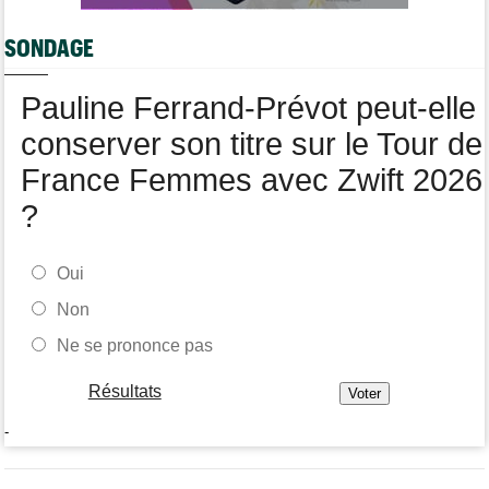
Louis Barré, son 1er succès chez les pros : "J'étais déterminé"
SONDAGE
Tour de France Femmes
09/08
Loes Adegeest : "On essaiera encore..."
Pauline Ferrand-Prévot peut-elle
conserver son titre sur le Tour de
France Femmes avec Zwift 2026
?
Oui
Non
Ne se prononce pas
Résultats
-