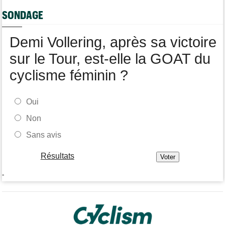
Tour de France Femmes
09/08
SONDAGE
Tadej Pogacar a joué les supporters pour Urska Zigart
Demi Vollering, après sa victoire
sur le Tour, est-elle la GOAT du
cyclisme féminin ?
Oui
Non
Sans avis
Résultats
-