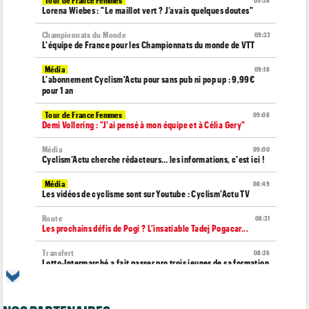
Tour de France Femmes
09:38
Lorena Wiebes : "Le maillot vert ? J’avais quelques doutes"
Championnats du Monde
09:33
L'équipe de France pour les Championnats du monde de VTT
Média
09:18
L'abonnement Cyclism'Actu pour sans pub ni pop up : 9,99€
pour 1 an
Tour de France Femmes
09:08
Demi Vollering : "J'ai pensé à mon équipe et à Célia Gery"
Média
09:00
Cyclism’Actu cherche rédacteurs… les informations, c'est ici !
Média
08:49
Les vidéos de cyclisme sont sur Youtube : Cyclism'Actu TV
Route
08:31
Les prochains défis de Pogi ? L'insatiable Tadej Pogacar...
Transfert
08:26
Lotto-Intermarché a fait passer pro trois jeunes de sa formation
Transfert
08:07
Joe Blackmore devrait signer chez une armada du WorldTour