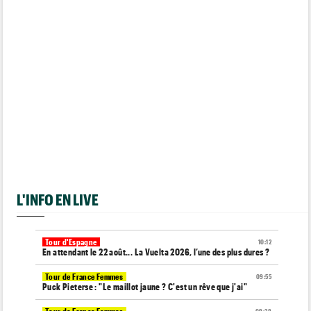
L'INFO EN LIVE
Tour d'Espagne
10:12
En attendant le 22 août... La Vuelta 2026, l’une des plus dures ?
Tour de France Femmes
09:55
Puck Pieterse : "Le maillot jaune ? C'est un rêve que j'ai"