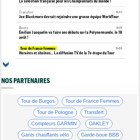
La sélection française pour les Championnats du monde !
Transfert
15:47
Joe Blackmore devrait rejoindre une grosse équipe WorldTour
Route
15:19
Émilien Jacquelin va faire ses débuts sur la Polynormande, le 16
août !
Tour de France Femmes
15:00
Horaires et chaînes… La diffusion TV de la 7e étape du Tour
Route
14:39
Blessé, le Belge Toon Aerts, a mis un terme à sa saison 2026
NOS PARTENAIRES
Transfert
14:19
Jakobsen réagit à son transfert : "J'ai encore de la ressource"
Tour de France Femmes
13:52
Puck Pieterse : "Je vise le maillot à pois..."
Tour de Burgos
Tour de France Femmes
Tour de France Femmes
13:36
Tour de Pologne
Transfert
Marlen Reusser, maillot jaune : "Le Mont Ventoux, on verra"
Compteurs GARMIN
OAKLEY
Agenda
13:13
Le Tour Femmes, Pologne, Burgos… le programme de la fin de
Gants chauffants vélo
Garde-boue BBB
semaine