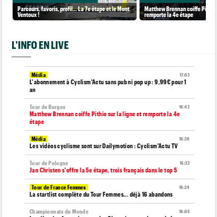
Parcours, favoris, profil… La 7e étape et le Mont
Matthew Brennan coiffe Pithie s
Ventoux !
remporte la 4e étape
L'INFO EN LIVE
Média
17:03
L'abonnement à Cyclism'Actu sans pub ni pop up : 9,99€ pour 1
an
Tour de Burgos
16:42
Matthew Brennan coiffe Pithie sur la ligne et remporte la 4e
étape
Média
16:38
Les vidéos cyclisme sont sur Dailymotion : Cyclism'Actu TV
Tour de Pologne
16:33
Jan Christen s'offre la 5e étape, trois français dans le top 5
Tour de France Femmes
16:24
La startlist complète du Tour Femmes... déjà 16 abandons
Championnats du Monde
16:05