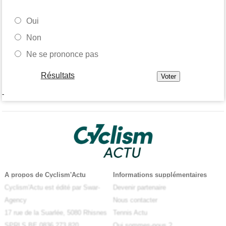
Oui
Non
Ne se prononce pas
Résultats
-
A propos de Cyclism'Actu
Informations supplémentaires
Cyclism'Actu est édité par Swar-
Devenir partenaire
Agency
Nous contacter
17 rue de la Suarlée, 5080 Rhisnes
Tennis Actu
SPRLS BE 0836.273.820
Qui sommes-nous ?