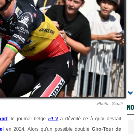
Photo : Sirotti
NO
ert
, le journal belge
HLN
a dévoilé ce à quoi devrait
el
en 2024. Alors qu'un possible doublé
Giro
-
Tour de