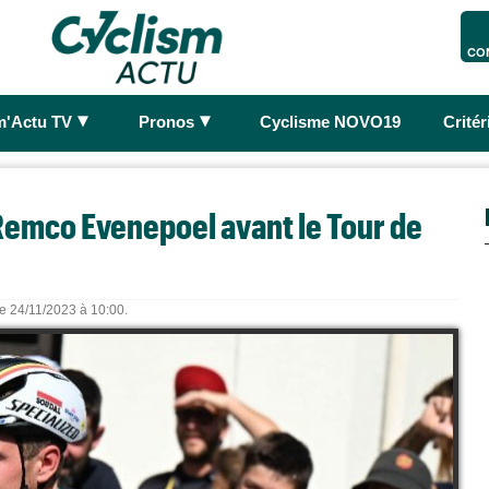
CO
►
►
m'Actu TV
Pronos
Cyclisme NOVO19
Crité
emco Evenepoel avant le Tour de
le 24/11/2023 à 10:00.