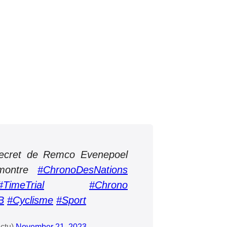
secret de Remco Evenepoel
-montre
#ChronoDesNations
#TimeTrial
#Chrono
B
#Cyclisme
#Sport
ctu)
November 21, 2023