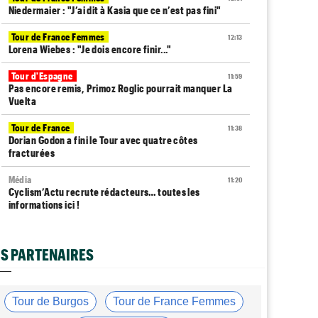
Niedermaier : "J’ai dit à Kasia que ce n’est pas fini"
Tour de France Femmes
12:13
Lorena Wiebes : "Je dois encore finir..."
Tour d'Espagne
11:59
Pas encore remis, Primoz Roglic pourrait manquer La
Vuelta
Tour de France
11:38
Dorian Godon a fini le Tour avec quatre côtes
fracturées
Média
11:20
Cyclism’Actu recrute rédacteurs… toutes les
informations ici !
Tour de France Femmes
11:13
La FDJ-SUEZ assume sa stratégie : "C'est ça, le
S PARTENAIRES
cyclisme"
Média
10:33
L'abonnement à Cyclism'Actu sans pub ni pop up :
Tour de Burgos
Tour de France Femmes
9,99€ pour 1 an