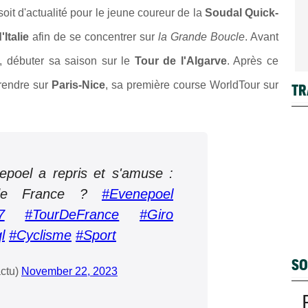
oit d'actualité pour le jeune coureur de la
Soudal Quick-
'Italie
afin de se concentrer sur
la Grande Boucle
. Avant
, débuter sa saison sur le
Tour de l'Algarve
. Après ce
 rendre sur
Paris-Nice
, sa première course WorldTour sur
TR
poel a repris et s'amuse :
 de France ?
#Evenepoel
7
#TourDeFrance
#Giro
l
#Cyclisme
#Sport
SO
ctu)
November 22, 2023