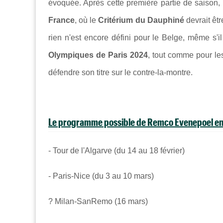
évoquée. Après cette première partie de saison,
France
, où le
Critérium du Dauphiné
devrait êt
rien n'est encore défini pour le Belge, même s'i
Olympiques de Paris 2024
, tout comme pour l
défendre son titre sur le contre-la-montre.
Le programme possible de Remco Evenepoel en
- Tour de l'Algarve (du 14 au 18 février)
- Paris-Nice (du 3 au 10 mars)
? Milan-SanRemo (16 mars)