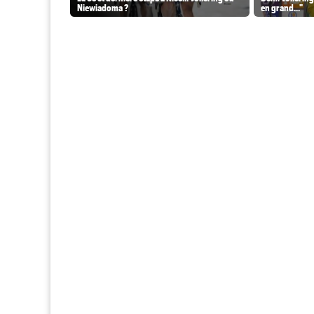
Niewiadoma ?
en grand..."