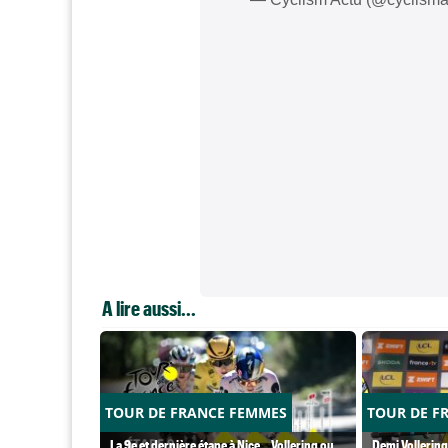
A lire aussi...
TOUR DE FRANCE FEMMES
TOUR DE F
La 9e et dernière étape à Nice... Vollering ou
Demi Vollering