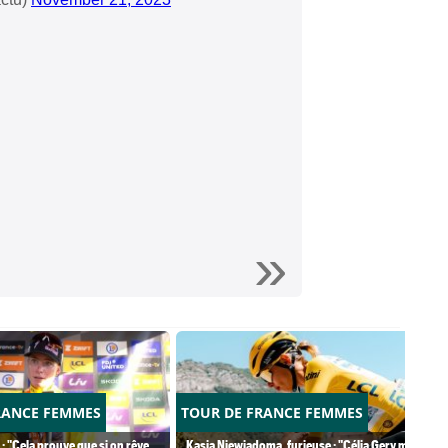
RANCE FEMMES
TOUR DE FRANCE FEMMES
 : "Cela prouve que si on rêve
Kasia Niewiadoma, furieuse : "Célia Gery m'a