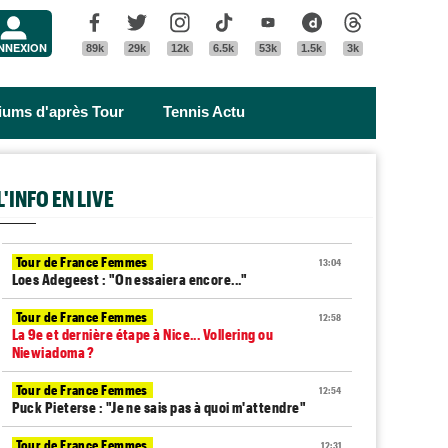
Menu
Facebook
Twitter
Instagram
Tik Tok
Youtube
Dailymotion
Threads
NNEXION
89k
29k
12k
6.5k
53k
1.5k
3k
riums d'après Tour
Tennis Actu
L'INFO EN LIVE
Tour de France Femmes
13:04
Loes Adegeest : "On essaiera encore..."
Tour de France Femmes
12:58
La 9e et dernière étape à Nice... Vollering ou
Niewiadoma ?
Tour de France Femmes
12:54
Puck Pieterse : "Je ne sais pas à quoi m'attendre"
Tour de France Femmes
12:31