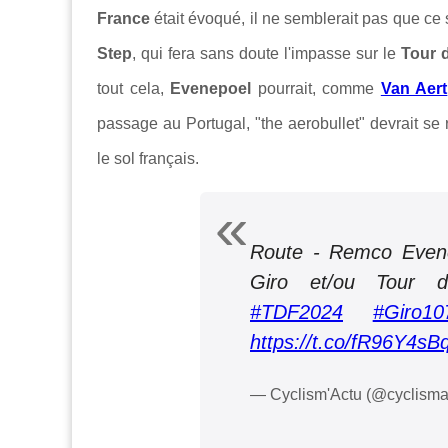
France
était évoqué, il ne semblerait pas que ce s
Step
, qui fera sans doute l'impasse sur le
Tour d
tout cela,
Evenepoel
pourrait, comme
Van Aert
passage au Portugal, "the aerobullet" devrait se
le sol français.
Route - Remco Evene
Giro et/ou Tour
#TDF2024
#Giro10
https://t.co/fR96Y4sBq
— Cyclism'Actu (@cyclisma