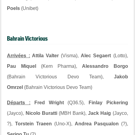
Poels
(Unibet)
Bahrain Victorious
Arrivées :
Attila Valter
(Visma),
Alec Segaert
(Lotto),
Pau Miquel
(Kern Pharma),
Alessandro Borgo
(Bahrain Victorious Devo Team),
Jakob
Omrzel
(Bahrain Victorious Devo Team)
Départs :
Fred Wright
(Q36.5),
Finlay Pickering
(Jayco),
Nicolo Buratti
(MBH Bank),
Jack Haig
(Jayco,
?),
Torstein Traeen
(Uno-X),
Andrea Pasqualon
(?),
Serigo Tu
(?)