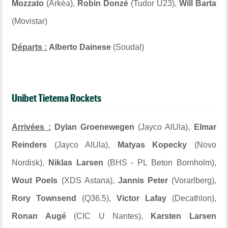
Mozzato
(Arkéa),
Robin Donzé
(Tudor U23),
Will Barta
(Movistar)
Départs :
Alberto Dainese
(Soudal)
Unibet Tietema Rockets
Arrivées :
Dylan Groenewegen
(Jayco AlUla),
Elmar
Reinders
(Jayco AlUla),
Matyas Kopecky
(Novo
Nordisk),
Niklas Larsen
(BHS - PL Beton Bornholm),
Wout Poels
(XDS Astana),
Jannis Peter
(Vorarlberg),
Rory Townsend
(Q36.5),
Victor Lafay
(Decathlon),
Ronan Augé
(CIC U Nantes),
Karsten Larsen