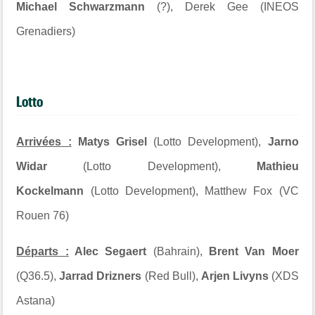
Michael Schwarzmann
(?), Derek Gee (INEOS
Grenadiers)
Lotto
Arrivées :
Matys Grisel
(Lotto Development),
Jarno
Widar
(Lotto Development),
Mathieu
Kockelmann
(Lotto Development), Matthew Fox (VC
Rouen 76)
Départs :
Alec Segaert
(Bahrain),
Brent Van Moer
(Q36.5),
Jarrad Drizners
(Red Bull),
Arjen Livyns
(XDS
Astana)