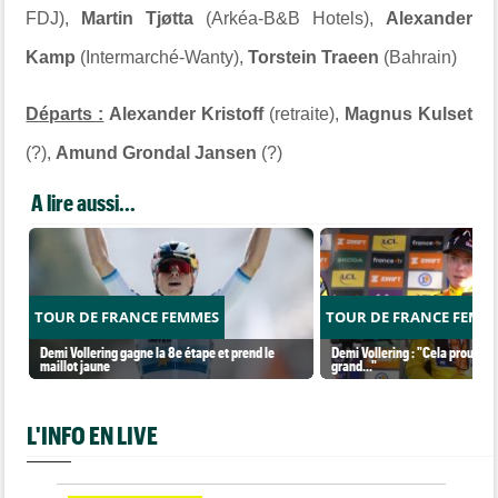
FDJ),
Martin Tjøtta
(Arkéa-B&B Hotels),
Alexander
Kamp
(Intermarché-Wanty),
Torstein Traeen
(Bahrain)
Départs :
Alexander Kristoff
(retraite),
Magnus Kulset
(?),
Amund Grondal Jansen
(?)
A lire aussi...
TOUR DE FRANCE FEMMES
TOUR DE FRANCE FEMM
Demi Vollering gagne la 8e étape et prend le
Demi Vollering : "Cela prouve q
maillot jaune
grand..."
L'INFO EN LIVE