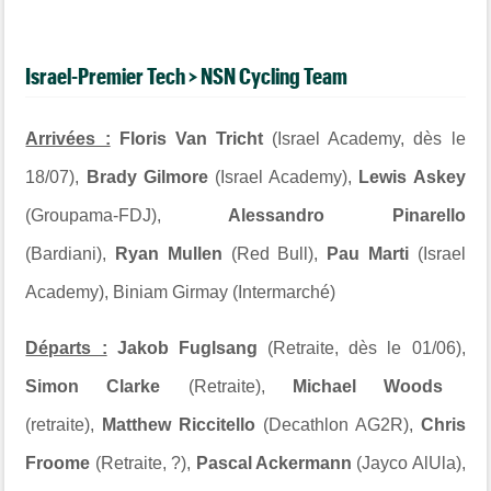
Israel-Premier Tech > NSN Cycling Team
Arrivées :
Floris Van Tricht
(Israel Academy, dès le
18/07),
Brady Gilmore
(Israel Academy),
Lewis Askey
(Groupama-FDJ),
Alessandro Pinarello
(Bardiani),
Ryan Mullen
(Red Bull),
Pau Marti
(Israel
Academy), Biniam Girmay (Intermarché)
Départs :
Jakob Fuglsang
(Retraite, dès le 01/06),
Simon Clarke
(Retraite),
Michael Woods
(retraite),
Matthew Riccitello
(Decathlon AG2R),
Chris
Froome
(Retraite, ?),
Pascal Ackermann
(Jayco AlUla),