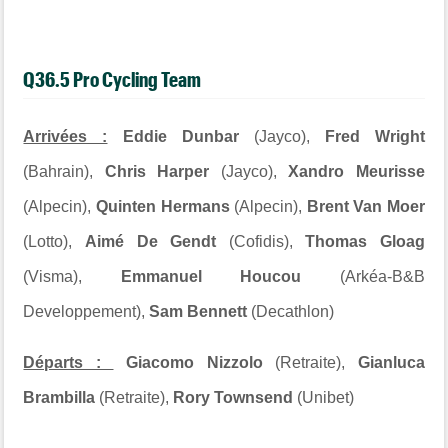
Q36.5 Pro Cycling Team
Arrivées :
Eddie Dunbar
(Jayco),
Fred Wright
(Bahrain),
Chris Harper
(Jayco),
Xandro Meurisse
(Alpecin),
Quinten Hermans
(Alpecin),
Brent Van Moer
(Lotto),
Aimé De Gendt
(Cofidis),
Thomas Gloag
(Visma),
Emmanuel Houcou
(Arkéa-B&B
Developpement),
Sam Bennett
(Decathlon)
Départs :
Giacomo Nizzolo
(Retraite),
Gianluca
Brambilla
(Retraite),
Rory Townsend
(Unibet)