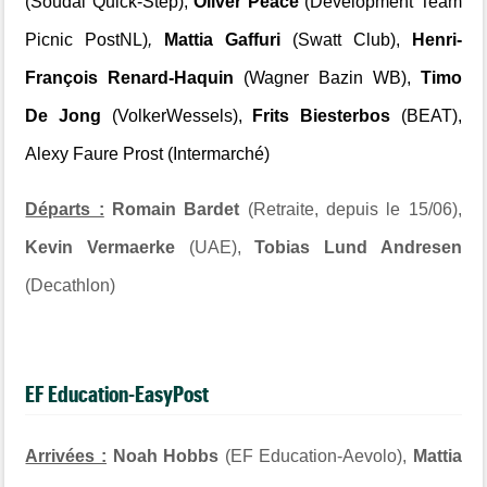
(Soudal Quick-Step),
Oliver Peace
(
Development Team
Picnic PostNL)
,
Mattia Gaffuri
(Swatt Club),
Henri-
François Renard-Haquin
(Wagner Bazin WB),
Timo
De Jong
(VolkerWessels),
Frits Biesterbos
(BEAT),
Alexy Faure Prost (Intermarché)
Départs :
Romain Bardet
(Retraite, depuis le 15/06),
Kevin Vermaerke
(UAE),
Tobias Lund Andresen
(Decathlon)
EF Education-EasyPost
Arrivées :
Noah Hobbs
(EF Education-Aevolo),
Mattia