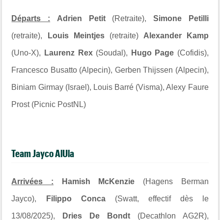
Départs :
Adrien Petit
(Retraite),
Simone Petilli
(retraite),
Louis Meintjes
(retraite)
Alexander Kamp
(Uno-X),
Laurenz Rex
(Soudal),
Hugo Page
(Cofidis),
Francesco Busatto (Alpecin), Gerben Thijssen (Alpecin),
Biniam Girmay (Israel), Louis Barré (Visma), Alexy Faure
Prost (Picnic PostNL)
Team Jayco AlUla
Arrivées :
Hamish McKenzie
(Hagens Berman
Jayco),
Filippo Conca
(Swatt, effectif dès le
13/08/2025),
Dries De Bondt
(Decathlon AG2R),