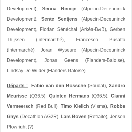
Development)
,
Senna Remijn
(Alpecin-Deceuninck
Development),
Sente Sentjens
(Alpecin-Deceuninck
Development), Florian Sénéchal (Arkéa-B&B), Gerben
Thijssen (Intermarché), Francesco Busatto
(Intermarché), Joran Wyseure (Alpecin-Deceuninck
Development), Jonas Geens (Flanders-Baloise),
Lindsay De Wilder (Flanders-Baloise)
Départs :
Fabio van den Bossche
(Soudal),
Xandro
Meurisse
(Q36.5),
Quinten Hermans
(Q36.5),
Gianni
Vermeersch
(Red Bull),
Timo Kielich
(Visma),
Robbe
Ghys
(Decathlon AG2R),
Lars Boven
(Retraite), Jensen
Plowright (?)