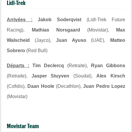
Lidl-Trek
Arrivées :
Jakob Soderqvist
(Lidl-Trek Future
Racing),
Mathias Norsgaard
(Movistar),
Max
Walscheid
(Jayco),
Juan Ayuso
(UAE),
Matteo
Sobrero
(Red Bull)
Départs :
Tim Declercq
(Retraite),
Ryan Gibbons
(Retraite),
Jasper Stuyven
(Soudal),
Alex Kirsch
(Cofidis),
Daan Hoole
(Decathlon),
Juan Pedro Lopez
(Movistar)
Movistar Team