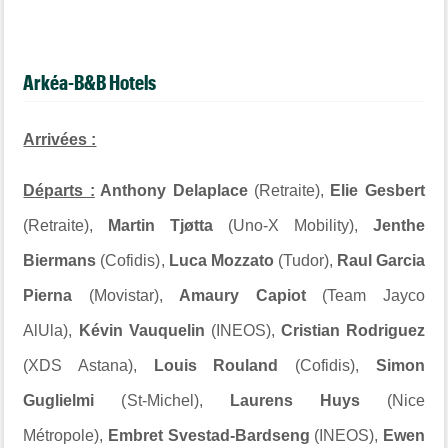
Arkéa-B&B Hotels
Arrivées :
Départs :
Anthony Delaplace
(Retraite),
Elie Gesbert
(Retraite),
Martin Tjøtta
(Uno-X Mobility),
Jenthe
Biermans
(Cofidis)
,
Luca Mozzato
(Tudor)
,
Raul Garcia
Pierna
(Movistar),
Amaury Capiot
(Team Jayco
AlUla),
Kévin Vauquelin
(INEOS),
Cristian Rodriguez
(XDS Astana),
Louis Rouland
(Cofidis),
Simon
Guglielmi
(
St
-
Michel
),
Laurens Huys
(
Nice
Métropole),
Embret Svestad-Bardseng
(INEOS),
Ewen