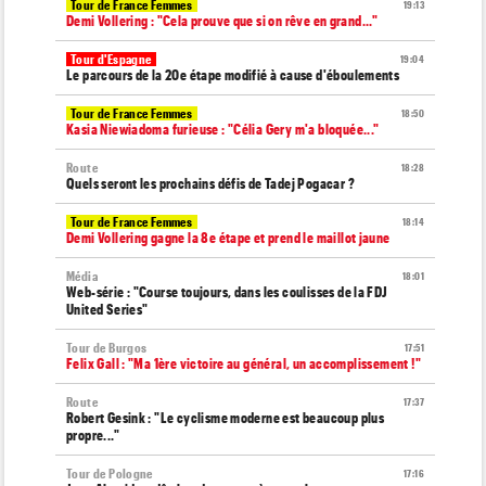
Tour de France Femmes
19:13
Demi Vollering : "Cela prouve que si on rêve en grand..."
Tour d'Espagne
19:04
Le parcours de la 20e étape modifié à cause d'éboulements
Tour de France Femmes
18:50
Kasia Niewiadoma furieuse : "Célia Gery m'a bloquée..."
Route
18:28
Quels seront les prochains défis de Tadej Pogacar ?
Tour de France Femmes
18:14
Demi Vollering gagne la 8e étape et prend le maillot jaune
Média
18:01
Web-série : "Course toujours, dans les coulisses de la FDJ
United Series"
Tour de Burgos
17:51
Felix Gall : "Ma 1ère victoire au général, un accomplissement !"
Route
17:37
Robert Gesink : "Le cyclisme moderne est beaucoup plus
propre..."
Tour de Pologne
17:16