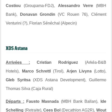
Costiou
(Groupama-FDJ),
Alessandro Verre
(MBH
Bank),
Donavan Grondin
(VC Rouen 76), Clément
Venturini (?), Florian Sénéchal (Alpecin)
XDS Astana
Arrivées :
Cristian Rodriguez
(Arkéa-B&B
Hotels),
Marco Schrettl
(Tirol),
Arjen Livyns
(Lotto),
Gleb Syritsa
(XDS Astana Development), Guillermo
Thomas Silva (Caja Rural)
Départs :
Fausto Masnada
(MBH Bank Ballan),
Ide
Schelling
(Retraite),
Cees Bol
(Decathlon AG2R),
Wout