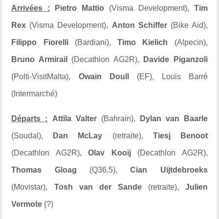
Arrivées :
Pietro Mattio
(Visma Development),
Tim
Rex
(Visma Development),
Anton Schiffer
(Bike Aid),
Filippo Fiorelli
(Bardiani),
Timo Kielich
(Alpecin),
Bruno Armirail
(Decathlon AG2R),
Davide Piganzoli
(Polti-VisitMalta),
Owain Doull
(EF), Louis Barré
(Intermarché)
Départs :
Attila Valter
(Bahrain),
Dylan van Baarle
(Soudal),
Dan McLay
(retraite),
Tiesj Benoot
(Decathlon AG2R),
Olav Kooij
(Decathlon AG2R),
Thomas Gloag
(Q36.5),
Cian Uijtdebroeks
(Movistar),
Tosh van der Sande
(retraite),
Julien
Vermote
(?)