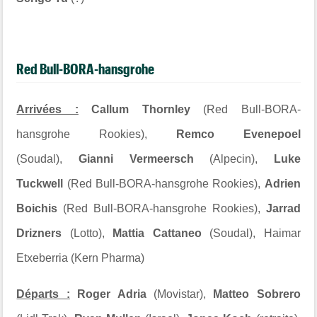
Red Bull-BORA-hansgrohe
Arrivées :
Callum Thornley
(Red Bull-BORA-
hansgrohe Rookies),
Remco Evenepoel
(Soudal),
Gianni Vermeersch
(Alpecin),
Luke
Tuckwell
(Red Bull-BORA-hansgrohe Rookies),
Adrien
Boichis
(Red Bull-BORA-hansgrohe Rookies),
Jarrad
Drizners
(Lotto),
Mattia Cattaneo
(Soudal), Haimar
Etxeberria (Kern Pharma)
Départs :
Roger Adria
(Movistar),
Matteo Sobrero