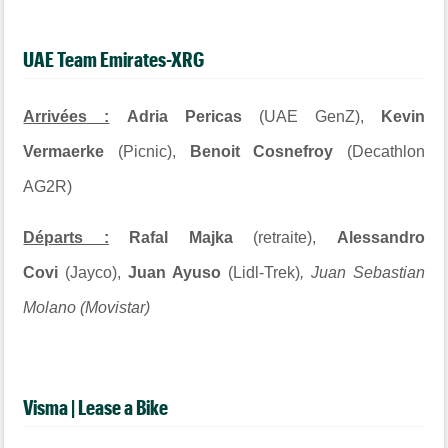
UAE Team Emirates-XRG
Arrivées :
Adria Pericas
(UAE GenZ),
Kevin
Vermaerke
(Picnic),
Benoit Cosnefroy
(Decathlon
AG2R)
Départs :
Rafal Majka
(retraite),
Alessandro
Covi
(Jayco),
Juan Ayuso
(Lidl-Trek)
, Juan Sebastian
Molano (Movistar)
Visma | Lease a Bike