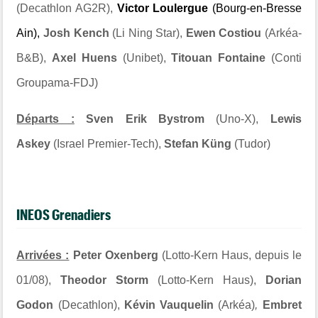
(Decathlon AG2R),
Victor Loulergue
(Bourg-en-Bresse
Ain),
Josh Kench
(Li Ning Star),
Ewen Costiou
(Arkéa-
B&B),
Axel Huens
(Unibet),
Titouan Fontaine
(Conti
Groupama-FDJ)
Départs :
Sven Erik Bystrom
(Uno-X),
Lewis
Askey
(Israel Premier-Tech),
Stefan Küng
(Tudor)
INEOS Grenadiers
Arrivées :
Peter Oxenberg
(Lotto-Kern Haus, depuis le
01/08),
Theodor Storm
(Lotto-Kern Haus),
Dorian
Godon
(Decathlon),
Kévin Vauquelin
(Arkéa)
,
Embret