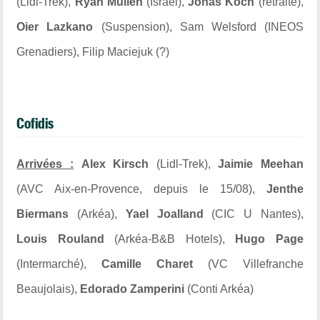
(Lidl-Trek),
Ryan Mullen
(Israel),
Jonas Koch
(retraite),
Oier Lazkano
(Suspension), Sam Welsford (INEOS
Grenadiers), Filip Maciejuk (?)
Cofidis
Arrivées :
Alex Kirsch
(Lidl-Trek),
Jaimie Meehan
(AVC Aix-en-Provence, depuis le 15/08),
Jenthe
Biermans
(Arkéa),
Yael Joalland
(CIC U Nantes),
Louis Rouland
(Arkéa-B&B Hotels),
Hugo Page
(Intermarché),
Camille Charet
(VC Villefranche
Beaujolais),
Edorado Zamperini
(Conti Arkéa)