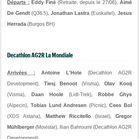
Départs :
Eddy Finé
(Retraite, depuis le 27/06),
Aimé
De Gendt
(Q36.5),
Jonathan Lastra
(Euskaltel),
Jesus
Herrada
(Burgos BH)
Decathlon AG2R La Mondiale
Arrivées :
Antoine L'Hote
(Decathlon AG2R
Development),
Tiesj Benoot
(Visma),
Olav Kooij
(Visma),
Daan Hoole
(Lidl-Trek),
Robbe Ghys
(Alpecin),
Tobias Lund Andresen
(Picnic),
Cees Bol
(XDS Astana),
Matthew Riccitello
(Israel),
Gregor
Mühlberger
(Movistar), Ilian Bahroumi (Decathlon AG2R
Development)