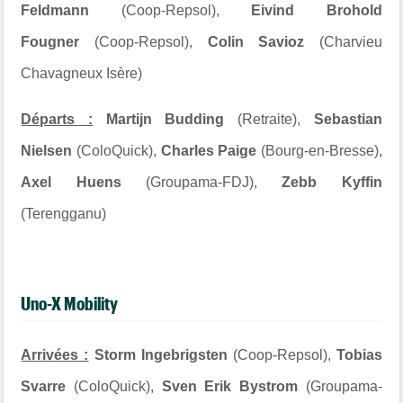
Feldmann
(Coop-Repsol),
Eivind Brohold
Fougner
(Coop-Repsol),
Colin Savioz
(Charvieu
Chavagneux Isère)
Départs :
Martijn Budding
(Retraite),
Sebastian
Nielsen
(ColoQuick),
Charles Paige
(Bourg-en-Bresse),
Axel Huens
(Groupama-FDJ),
Zebb Kyffin
(Terengganu)
Uno-X Mobility
Arrivées :
Storm Ingebrigsten
(Coop-Repsol),
Tobias
Svarre
(ColoQuick),
Sven Erik Bystrom
(Groupama-