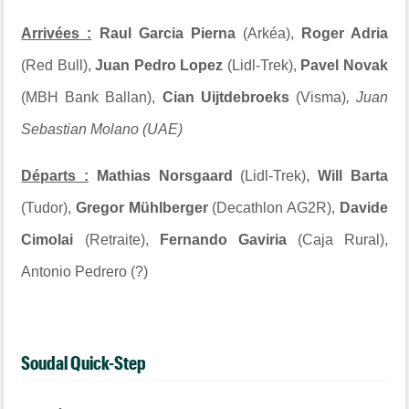
Arrivées :
Raul Garcia Pierna
(Arkéa),
Roger Adria
(Red Bull),
Juan Pedro Lopez
(Lidl-Trek),
Pavel Novak
(MBH Bank Ballan),
Cian Uijtdebroeks
(Visma)
,
Juan
Sebastian Molano (UAE)
Départs :
Mathias Norsgaard
(Lidl-Trek),
Will Barta
(Tudor),
Gregor Mühlberger
(Decathlon AG2R),
Davide
Cimolai
(Retraite),
Fernando Gaviria
(Caja Rural),
Antonio Pedrero (?)
Soudal Quick-Step