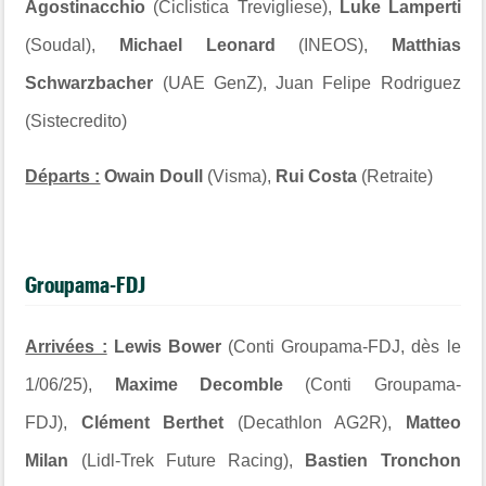
Agostinacchio
(Ciclistica Trevigliese),
Luke Lamperti
(Soudal),
Michael Leonard
(INEOS),
Matthias
Schwarzbacher
(UAE GenZ), Juan Felipe Rodriguez
(Sistecredito)
Départs :
Owain Doull
(Visma),
Rui Costa
(Retraite)
Groupama-FDJ
Arrivées :
Lewis Bower
(Conti Groupama-FDJ, dès le
1/06/25),
Maxime Decomble
(Conti Groupama-
FDJ),
Clément Berthet
(Decathlon AG2R),
Matteo
Milan
(Lidl-Trek Future Racing),
Bastien Tronchon