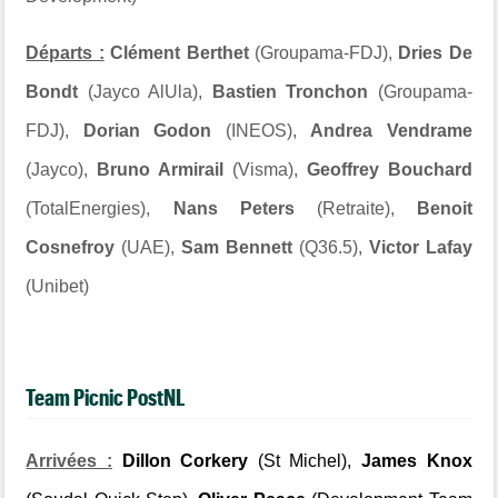
Départs :
Clément Berthet
(Groupama-FDJ),
Dries De
Bondt
(Jayco AlUla),
Bastien Tronchon
(Groupama-
FDJ),
Dorian Godon
(INEOS),
Andrea Vendrame
(Jayco),
Bruno Armirail
(Visma),
Geoffrey Bouchard
(TotalEnergies),
Nans Peters
(Retraite),
Benoit
Cosnefroy
(UAE),
Sam Bennett
(Q36.5),
Victor Lafay
(Unibet)
Team Picnic PostNL
Arrivées :
Dillon Corkery
(St Michel),
James Knox