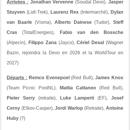
Arrivées :
Jonathan Vervenne
(Soudal Devo),
Jasper
Stuyven
(Lidl-Trek),
Laurenz Rex
(Intermarché),
Dylan
van Baarle
(Visma),
Alberto Dainese
(Tudor),
Steff
Cras
(TotalEnergies),
Fabio van den Bossche
(Alpecin),
Filippo Zana
(Jayco),
Cériel Desal
(Wagner
Bazin, rejoindra la Devo en 2026 et la WorldTour en
2027)
Départs :
Remco Evenepoel
(Red Bull),
James Knox
(Team Picnic PostNL),
Mattia Cattaneo
(Red Bull),
Pieter Serry
(retraite),
Luke Lamperti
(EF),
Josef
Cerny
(Elkov-Casper),
Jordi Warlop
(Retraite),
Antoine
Huby
(?)