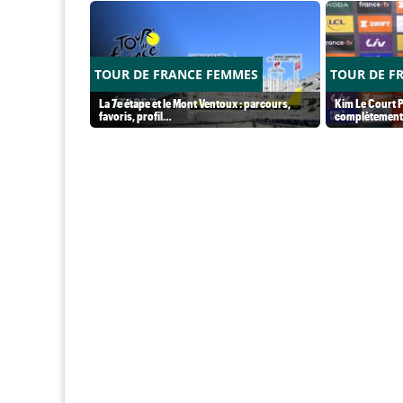
TOUR DE FRANCE FEMMES
TOUR DE F
La 7e étape et le Mont Ventoux : parcours,
Kim Le Court P
favoris, profil…
complètement 