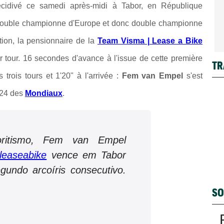
écidivé ce samedi après-midi à Tabor, en République
 double championne d'Europe et donc double championne
tion, la pensionnaire de la
Team Visma | Lease a Bike
er tour. 16 secondes d'avance à l'issue de cette première
TR
 trois tours et 1'20" à l'arrivée :
Fem van Empel
s'est
024 des
Mondiaux
.
oritismo, Fem van Empel
easeabike
vence em Tabor
gundo arcoíris consecutivo.
SO