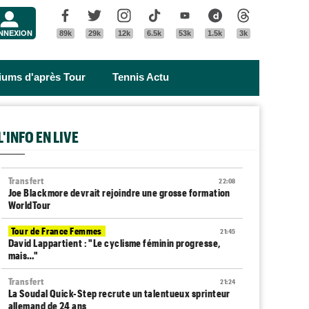
Menu
Facebook
Twitter
Instagram
Tik Tok
Youtube
Dailymotion
Threads
NNEXION
89k
29k
12k
6.5k
53k
1.5k
3k
riums d'après Tour
Tennis Actu
L'INFO EN LIVE
Transfert
22:08
Joe Blackmore devrait rejoindre une grosse formation
WorldTour
Tour de France Femmes
21:45
David Lappartient : "Le cyclisme féminin progresse,
mais…"
Transfert
21:24
La Soudal Quick-Step recrute un talentueux sprinteur
allemand de 24 ans