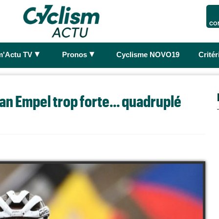
CO
►
►
m'Actu TV
Pronos
Cyclisme NOVO19
Crité
an Empel trop forte... quadruplé