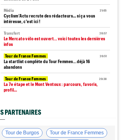
Média
21:05
Cyclism’Actu recrute des rédacteurs… si ça vous
intéresse, c'est ici !
Transfert
20:57
Le Mercato vélo est ouvert... voici toutes les dernières
infos
Tour de France Femmes
20:51
La startlist complète du Tour Femmes... déjà 16
abandons
Tour de France Femmes
20:38
La 7e étape et le Mont Ventoux : parcours, favoris,
profil…
Tour du Portugal
20:17
La surprise Francisco Campos remporte la 1ère étape
S PARTENAIRES
Tour de Pologne
19:59
Bart Lemmen : "J'attendais cette 1ère victoire depuis
longtemps"
Tour de Burgos
Tour de France Femmes