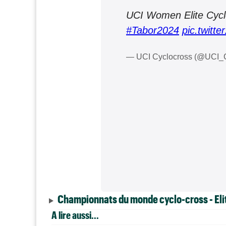
UCI Women Elite Cycl
#Tabor2024
pic.twitt
— UCI Cyclocross (@UCI
Championnats du monde cyclo-cross - El
A lire aussi...