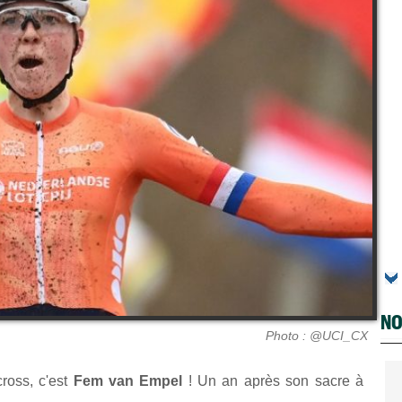
NO
Photo : @UCI_CX
ross, c'est
Fem van Empel
! Un an après son sacre à