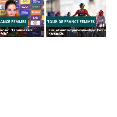
RANCE FEMMES
TOUR DE FRANCE FEMMES
ienaar : "La course a été
Kim Le Court remporte la 6e étape ! Cédrine
folle"
Kerbaol 2e