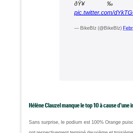
ðŸ¥‰ Pi
pic.twitter.com/dYkT
— BikeBlz (@BikeBlz)
Febr
Hélène Clauzel manque le top 10 à cause d'une i
Sans surprise, le podium est 100% Orange puis
ont respectivement terminé deuxième et troisième. 