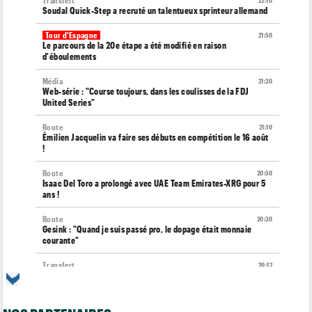
Transfert
22:10
Soudal Quick-Step a recruté un talentueux sprinteur allemand
Tour d'Espagne
21:50
Le parcours de la 20e étape a été modifié en raison
d'éboulements
Média
21:30
Web-série : "Course toujours, dans les coulisses de la FDJ
United Series"
Route
21:10
Émilien Jacquelin va faire ses débuts en compétition le 16 août
!
Route
20:50
Isaac Del Toro a prolongé avec UAE Team Emirates-XRG pour 5
ans !
Route
20:30
Gesink : "Quand je suis passé pro, le dopage était monnaie
courante"
Transfert
20:12
Le Mercato vélo est ouvert... toutes les dernières infos et
rumeurs
Transfert
20:04