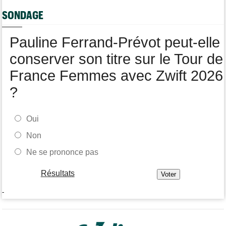
Tour de France Femmes
17:42
SONDAGE
Kasia Niewiadoma fait coup double sur la 7e étape
Tour de Pologne
17:28
Pauline Ferrand-Prévot peut-elle
Joao Almeida a abandonné après une nouvelle chute
conserver son titre sur le Tour de
France Femmes avec Zwift 2026
?
Oui
Non
Ne se prononce pas
Résultats
-