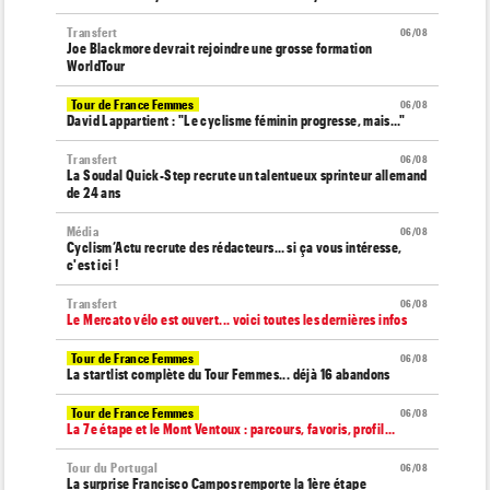
Transfert
06/08
Joe Blackmore devrait rejoindre une grosse formation
WorldTour
Tour de France Femmes
06/08
David Lappartient : "Le cyclisme féminin progresse, mais…"
Transfert
06/08
La Soudal Quick-Step recrute un talentueux sprinteur allemand
de 24 ans
Média
06/08
Cyclism’Actu recrute des rédacteurs… si ça vous intéresse,
c'est ici !
Transfert
06/08
Le Mercato vélo est ouvert... voici toutes les dernières infos
Tour de France Femmes
06/08
La startlist complète du Tour Femmes... déjà 16 abandons
Tour de France Femmes
06/08
La 7e étape et le Mont Ventoux : parcours, favoris, profil…
Tour du Portugal
06/08
La surprise Francisco Campos remporte la 1ère étape