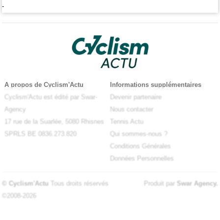
-
A propos de Cyclism'Actu
Informations supplémentaires
Cyclism'Actu est édité par Swar-
Devenir partenaire
Agency
Nous contacter
17 rue de la Suarlée, 5080 Rhisnes
Tennis Actu
SPRLS BE 0836.273.820
Qui sommes-nous ?
Conditions Générales
Données Personnelles
© Cyclism'Actu
Tous droits réservés
Produit par
Swar Agency
.
©2008-2026