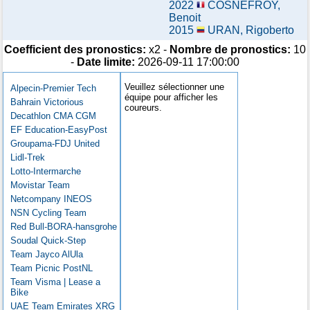
2022
COSNEFROY,
Benoit
2015
URAN, Rigoberto
Coefficient des pronostics:
x2 -
Nombre de pronostics:
10
-
Date limite:
2026-09-11 17:00:00
Veuillez sélectionner une
Alpecin-Premier Tech
équipe pour afficher les
Bahrain Victorious
coureurs.
Decathlon CMA CGM
EF Education-EasyPost
Groupama-FDJ United
Lidl-Trek
Lotto-Intermarche
Movistar Team
Netcompany INEOS
NSN Cycling Team
Red Bull-BORA-hansgrohe
Soudal Quick-Step
Team Jayco AlUla
Team Picnic PostNL
Team Visma | Lease a
Bike
UAE Team Emirates XRG