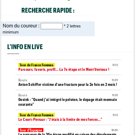
RECHERCHE RAPIDE :
Nom du coureur :
* 2 lettres
minimum
L'INFO EN LIVE
Tour de France Femmes
12:12
Parcours, favoris, profil… La 7e étape et le Mont Ventoux !
Route
11:49
Anton Schiffer victime d'une fracture pour la 2e fois en 2 mois !
Route
11:29
Gesink : "Quand j'ai intégré le peloton, le dopage était monnaie
courante"
Tour de France Femmes
11:12
Le Court-Pienaar : "J’étais à la limite de mes forces..."
Tour d'Espagne
10:56
Le parcours de la 20e étape modifié en raison des éboulements