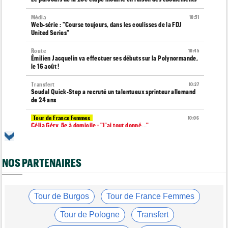
Média
10:51
Web-série : "Course toujours, dans les coulisses de la FDJ
United Series"
Route
10:45
Émilien Jacquelin va effectuer ses débuts sur la Polynormande,
le 16 août !
Transfert
10:27
Soudal Quick-Step a recruté un talentueux sprinteur allemand
de 24 ans
Tour de France Femmes
10:06
Célia Géry, 5e à domicile : "J'ai tout donné..."
Route
10:01
Isaac Del Toro a prolongé avec UAE Team Emirates-XRG
jusqu'en 2031
NOS PARTENAIRES
Tour de France Femmes
09:45
Cédrine Kerbaol : "Terminer deuxième, c'est un peu amer"
Tour de Burgos
Tour de France Femmes
Tour de France Femmes
08:49
Horaires et chaînes… La diffusion TV de la 7e étape du Tour
Tour de Pologne
Transfert
Média