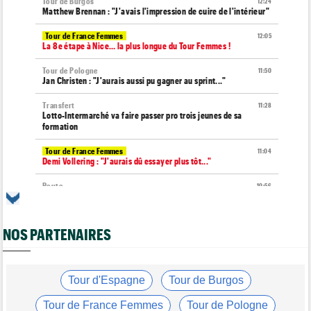
Tour de Burgos
12:24
Matthew Brennan : "J'avais l'impression de cuire de l'intérieur"
Tour de France Femmes
12:05
La 8e étape à Nice… la plus longue du Tour Femmes !
Tour de Pologne
11:50
Jan Christen : "J'aurais aussi pu gagner au sprint..."
Transfert
11:28
Lotto-Intermarché va faire passer pro trois jeunes de sa
formation
Tour de France Femmes
11:04
Demi Vollering : "J'aurais dû essayer plus tôt..."
Route
10:56
Émilien Jacquelin va faire ses grands débuts en compétition le
16 août !
NOS PARTENAIRES
Tour de France Femmes
10:33
Reusser : "On s'est trop regardées... tellement stupide"
Route
09:57
Robert Gesink : "Le cyclisme moderne est beaucoup plus
Tour d'Espagne
Tour de Burgos
propre..."
Tour de France Femmes
Tour de Pologne