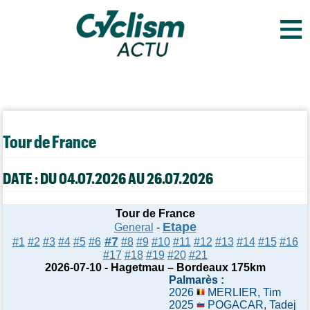
≡
Tour de France
DATE : DU 04.07.2026 AU 26.07.2026
Tour de France
Etape
General
-
#7
#1
#2
#3
#4
#5
#6
#8
#9
#10
#11
#12
#13
#14
#15
#16
#17
#18
#19
#20
#21
2026-07-10 - Hagetmau – Bordeaux 175km
Palmarès :
2026
MERLIER, Tim
2025
POGACAR, Tadej