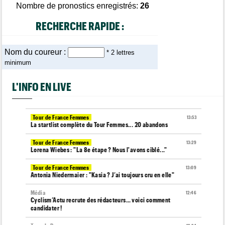
Nombre de pronostics enregistrés:
26
RECHERCHE RAPIDE :
Nom du coureur :
* 2 lettres
minimum
L'INFO EN LIVE
Tour de France Femmes
13:53
La startlist complète du Tour Femmes... 20 abandons
Tour de France Femmes
13:29
Lorena Wiebes : "La 8e étape ? Nous l'avons ciblé..."
Tour de France Femmes
13:09
Antonia Niedermaier : "Kasia ? J’ai toujours cru en elle"
Média
12:46
Cyclism’Actu recrute des rédacteurs… voici comment
candidater !