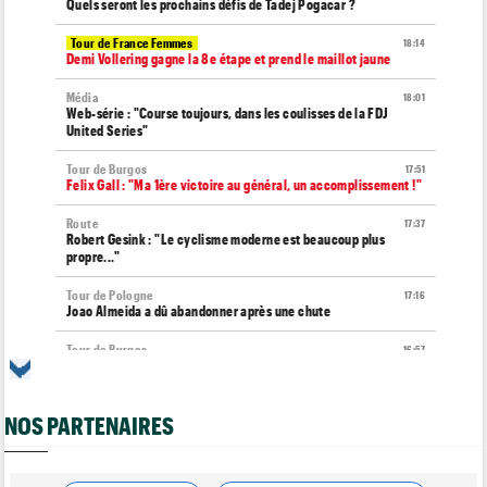
Quels seront les prochains défis de Tadej Pogacar ?
Tour de France Femmes
18:14
Demi Vollering gagne la 8e étape et prend le maillot jaune
Média
18:01
Web-série : "Course toujours, dans les coulisses de la FDJ
United Series"
Tour de Burgos
17:51
Felix Gall : "Ma 1ère victoire au général, un accomplissement !"
Route
17:37
Robert Gesink : "Le cyclisme moderne est beaucoup plus
propre..."
Tour de Pologne
17:16
Joao Almeida a dû abandonner après une chute
Tour de Burgos
16:57
Nouveau coup d'arrêt pour Jarno Widar, contraint à l'abandon
Tour de Pologne
16:38
NOS PARTENAIRES
Louis Barré remporte la 6e étape et prend la 2e place du
général
Média
16:36