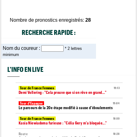
Nombre de pronostics enregistrés:
28
RECHERCHE RAPIDE :
Nom du coureur :
* 2 lettres
minimum
L'INFO EN LIVE
Tour de France Femmes
19:13
Demi Vollering : "Cela prouve que si on rêve en grand..."
Tour d'Espagne
19:04
Le parcours de la 20e étape modifié à cause d'éboulements
Tour de France Femmes
18:50
Kasia Niewiadoma furieuse : "Célia Gery m'a bloquée..."
Route
18:28