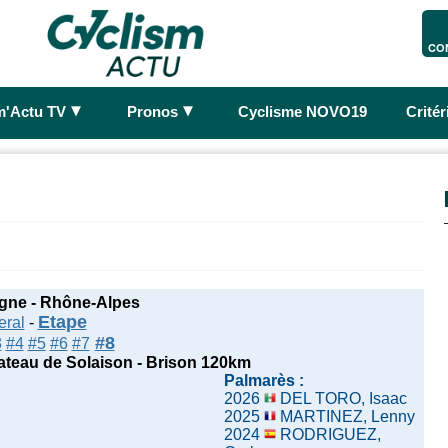
CO
►
►
m'Actu TV
Pronos
Cyclisme NOVO19
Crité
gne - Rhône-Alpes
Etape
eral
-
#8
3
#4
#5
#6
#7
lateau de Solaison - Brison 120km
Palmarès :
2026
DEL TORO, Isaac
2025
MARTINEZ, Lenny
2024
RODRIGUEZ,