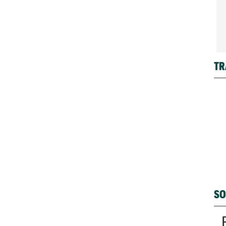
TR
SO