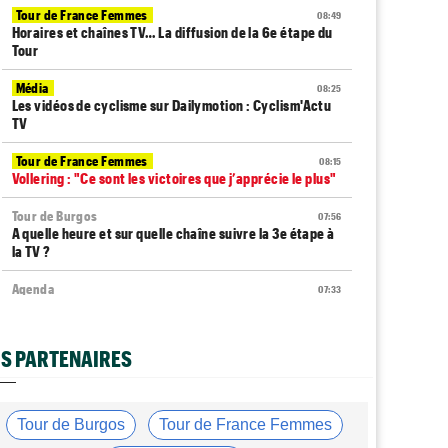
Tour de France Femmes
08:49
Horaires et chaînes TV… La diffusion de la 6e étape du
Tour
Média
08:25
Les vidéos de cyclisme sur Dailymotion : Cyclism'Actu
TV
Tour de France Femmes
08:15
Vollering : "Ce sont les victoires que j’apprécie le plus"
Tour de Burgos
07:56
A quelle heure et sur quelle chaîne suivre la 3e étape à
la TV ?
Agenda
07:33
Tour de France Femmes, Pologne, Burgos… au
programme de la semaine
S PARTENAIRES
Route
07:16
Quels sont les prochains défis de Tadej Pogacar ?
Tour de Pologne
07:10
Tour de Burgos
Tour de France Femmes
Diffusion TV... quelle heure et sur quelle chaîne la 4e