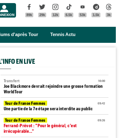
Menu
Facebook
Twitter
Instagram
Tik Tok
Youtube
Dailymotion
Threads
NNEXION
89k
29k
12k
6.5k
53k
1.5k
3k
riums d'après Tour
Tennis Actu
L'INFO EN LIVE
Transfert
10:00
Joe Blackmore devrait rejoindre une grosse formation
WorldTour
Tour de France Femmes
09:42
Une partie de la 7e étape sera interdite au public
Tour de France Femmes
09:26
Ferrand-Prévot : "Pour le général, c'est
irrécupérable..."