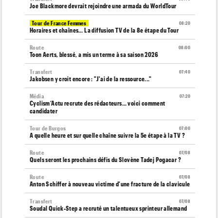
Joe Blackmore devrait rejoindre une armada du WorldTour
Tour de France Femmes
08:20
Horaires et chaînes… La diffusion TV de la 8e étape du Tour
Route
08:00
Toon Aerts, blessé, a mis un terme à sa saison 2026
Transfert
07:40
Jakobsen y croit encore : "J'ai de la ressource..."
Média
07:20
Cyclism’Actu recrute des rédacteurs… voici comment
candidater
Tour de Burgos
07:00
A quelle heure et sur quelle chaîne suivre la 5e étape à la TV ?
Route
07/08
Quels seront les prochains défis du Slovène Tadej Pogacar ?
Route
07/08
Anton Schiffer à nouveau victime d'une fracture de la clavicule
Transfert
07/08
Soudal Quick-Step a recruté un talentueux sprinteur allemand