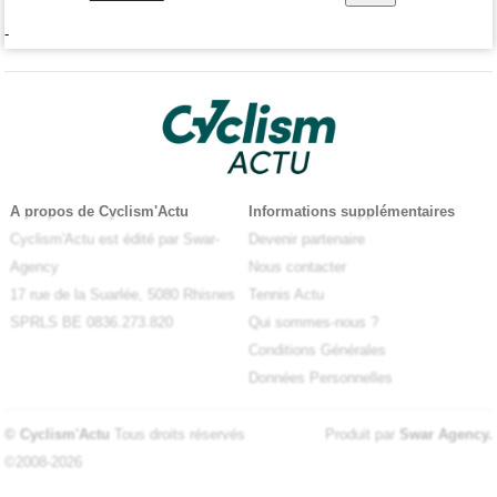
-
A propos de Cyclism'Actu
Informations supplémentaires
Cyclism'Actu est édité par Swar-
Devenir partenaire
Agency
Nous contacter
17 rue de la Suarlée, 5080 Rhisnes
Tennis Actu
SPRLS BE 0836.273.820
Qui sommes-nous ?
Conditions Générales
Données Personnelles
© Cyclism'Actu
Tous droits réservés
Produit par
Swar Agency
.
©2008-2026