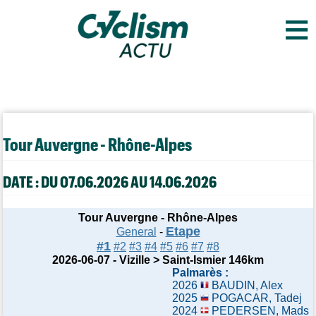
≡
Tour Auvergne - Rhône-Alpes
DATE : DU 07.06.2026 AU 14.06.2026
Tour Auvergne - Rhône-Alpes
Etape
General
-
#1
#2
#3
#4
#5
#6
#7
#8
2026-06-07 - Vizille > Saint-Ismier 146km
Palmarès :
2026
BAUDIN, Alex
2025
POGACAR, Tadej
2024
PEDERSEN, Mads