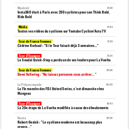
Matériel
11:50
Insta360 était à Paris avec 250 cyclistes pour son Think Bold,
Ride Bold
Média
11:45
Toutes vos vidéos du cyclisme sur Youtube Cyclism'Actu TV
Tour de France Femmes
11:35
Cédrine Kerbaol : "Si le Tour faisait déjà 3 semaines..."
Tour d'Espagne
11:24
La Soudal Quick-Step a perdu un de ses leaders pour La Vuelta
Tour de France Femmes
10:56
Demi Vollering : "Ne laissez personne vous arrêter... "
La Polynormande
10:49
La 11e manche des FDJ United Series, c'est dimanche chez
Mangeas
Tour d'Espagne
10:41
La 20e étape de La Vuelta modifiée à cause des éboulements
Route
10:26
Robert Gesink : "Le cyclisme moderne est beaucoup plus
propre..."