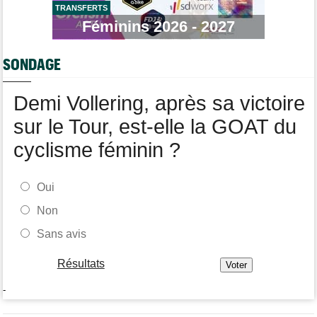
Lotto-Intermarché a fait passer pro trois jeunes de sa formation
TRANSFERTS
Féminins 2026 - 2027
Transfert
08:07
Joe Blackmore devrait signer chez une armada du WorldTour
SONDAGE
Tour d'Espagne
08:00
Primoz Roglic pourrait manquer La Vuelta... pas remis de sa
chute
Demi Vollering, après sa victoire
sur le Tour, est-elle la GOAT du
cyclisme féminin ?
Oui
Non
Sans avis
Résultats
-