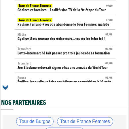
Tour de France Femmes
07:20
Chaînes et horaires… La diffusion TV de la 9e étape du Tour
Tour de France Femmes
07:00
Pauline Ferrand-Prévot a abandonné le Tour Femmes, malade
Média
08/08
Cyclism’Actu recrute des rédacteurs… toutes les infos ici !
Transfert
08/08
Lotto-Intermarché fait passer pro trois jeunes de sa formation
Transfert
08/08
Joe Blackmore devrait signer chez une armada du WorldTour
Route
08/08
Émilien Jacquelin va faire ses débuts en compétition le 16 août
!
Championnats du Monde
08/08
NOS PARTENAIRES
La sélection française pour les Championnats du monde
Route
08/08
Romain Bardet hospitalisé après une chute dans la descente du
Ventoux
Tour de Burgos
Tour de France Femmes