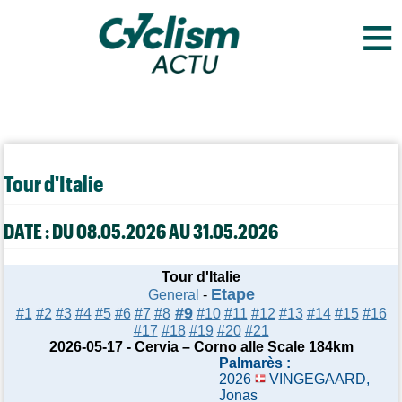
≡
Tour d'Italie
DATE : DU 08.05.2026 AU 31.05.2026
Tour d'Italie
Etape
General
-
#9
#1
#2
#3
#4
#5
#6
#7
#8
#10
#11
#12
#13
#14
#15
#16
#17
#18
#19
#20
#21
2026-05-17 - Cervia – Corno alle Scale 184km
Palmarès :
2026
VINGEGAARD,
Jonas