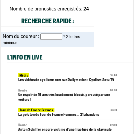
Nombre de pronostics enregistrés:
24
RECHERCHE RAPIDE :
Nom du coureur :
* 2 lettres
minimum
L'INFO EN LIVE
Média
08:40
Les vidéos de cyclisme sont sur Dailymotion : Cyclism'Actu TV
Route
08:20
Un espoir de 16 ans très lourdement blessé, percuté par une
voiture !
Tour de France Femmes
08:00
La peloton du Tour de France Femmes... 21 abandons
Route
07:40
Anton Schiffer encore victime d'une fracture de la clavicule