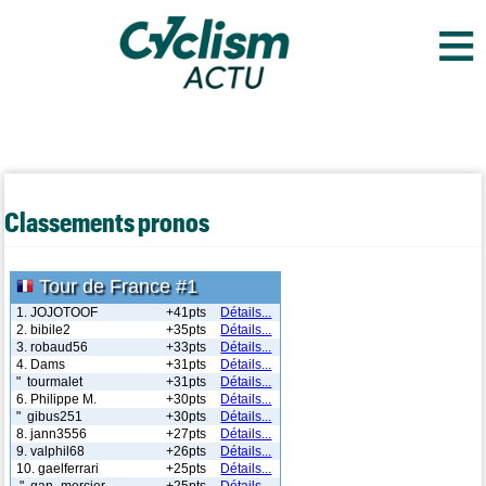
≡
Classements pronos
Tour de France #1
1. JOJOTOOF
+41pts
Détails...
2. bibile2
+35pts
Détails...
3. robaud56
+33pts
Détails...
4. Dams
+31pts
Détails...
" tourmalet
+31pts
Détails...
6. Philippe M.
+30pts
Détails...
" gibus251
+30pts
Détails...
8. jann3556
+27pts
Détails...
9. valphil68
+26pts
Détails...
10. gaelferrari
+25pts
Détails...
" gan_mercier
+25pts
Détails...