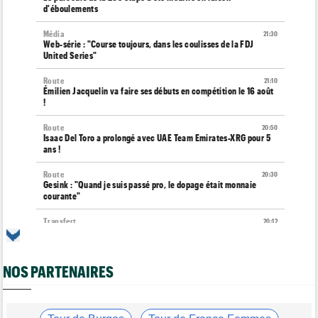
d'éboulements
Média
21:30
Web-série : "Course toujours, dans les coulisses de la FDJ
United Series"
Route
21:10
Émilien Jacquelin va faire ses débuts en compétition le 16 août
!
Route
20:50
Isaac Del Toro a prolongé avec UAE Team Emirates-XRG pour 5
ans !
Route
20:30
Gesink : "Quand je suis passé pro, le dopage était monnaie
courante"
Transfert
20:12
Le Mercato vélo est ouvert... toutes les dernières infos et
rumeurs
NOS PARTENAIRES
Transfert
20:04
Lotto-Intermarché fait passer pro trois jeunes de sa formation
Tour de France Femmes
19:51
Kasia Niewiadoma : "C'est tellement génial d'être cycliste"