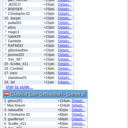
" JIOSCO
+25pts
Détails...
" BODSER
+25pts
Détails...
" Christophe 02
+25pts
Détails...
15. Jaeger
+23pts
Détails...
" palta001
+23pts
Détails...
" pilou
+23pts
Détails...
" magic1
+23pts
Détails...
" Valek59
+23pts
Détails...
" Gambito
+23pts
Détails...
" RAFMOO
+23pts
Détails...
" gilleslauthier
+23pts
Détails...
" jeromeDD
+23pts
Détails...
" Xav_387
+23pts
Détails...
25. Scottie_611
+21pts
Détails...
26. Cambier
+19pts
Détails...
27. clerc
+18pts
Détails...
" alandeau01
+18pts
Détails...
29. Jaf
+11pts
Détails...
Voir la suite...
Clasica San Sebastian - General
1. gibus251
+104pts
Détails...
" Max Imaum
+104pts
Détails...
3. robaud56
+92pts
Détails...
4. Christophe 02
+88pts
Détails...
5. gaelferrari
+84pts
Détails...
6. Scottie_611
+80pts
Détails...