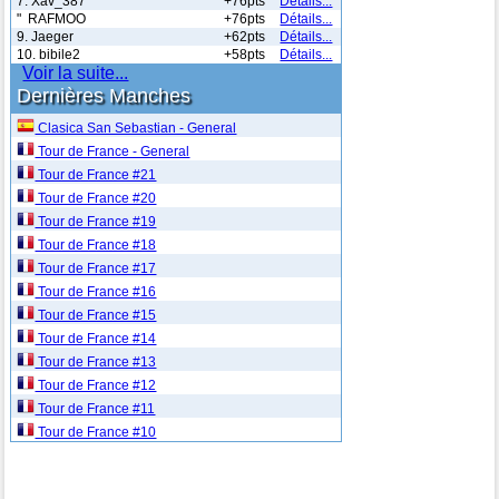
7. Xav_387
+76pts
Détails...
" RAFMOO
+76pts
Détails...
9. Jaeger
+62pts
Détails...
10. bibile2
+58pts
Détails...
Voir la suite...
Dernières Manches
Clasica San Sebastian - General
Tour de France - General
Tour de France #21
Tour de France #20
Tour de France #19
Tour de France #18
Tour de France #17
Tour de France #16
Tour de France #15
Tour de France #14
Tour de France #13
Tour de France #12
Tour de France #11
Tour de France #10