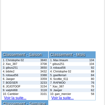
Classement - Saison
Classement - Mois
1. Christophe 02
3840
1. Max Imaum
104
2. Xav_387
3708
" gibus251
104
3. gibus251
3650
3. robaud56
92
4. bibile2
3432
4. Christophe 02
88
5. robaud56
3388
5. gaelferrari
84
6. Jaeger
3359
6. Scottie_611
80
7. BODSER
3233
7. RAFMOO
76
8. JOJOTOOF
3154
" Xav_387
76
9. valphil68
3118
9. Jaeger
62
10. Cambier
3101
10. gan_mercier
58
Voir la suite...
Voir la suite...
Classement - Semaine