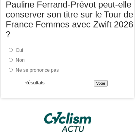
Pauline Ferrand-Prévot peut-elle
Joao Almeida a abandonné après une nouvelle chute
conserver son titre sur le Tour de
France Femmes avec Zwift 2026
?
Oui
Non
Ne se prononce pas
Résultats
-