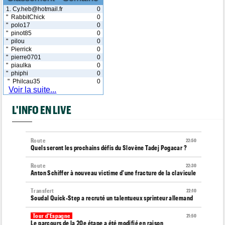
1. Cy.heb@hotmail.fr
0
" RabbitChick
0
" polo17
0
" pinot85
0
" pilou
0
" Pierrick
0
" pierre0701
0
" piaulka
0
" phiphi
0
" Philcau35
0
Voir la suite...
L'INFO EN LIVE
Route
22:50
Quels seront les prochains défis du Slovène Tadej Pogacar ?
Route
22:30
Anton Schiffer à nouveau victime d'une fracture de la clavicule
Transfert
22:10
Soudal Quick-Step a recruté un talentueux sprinteur allemand
Tour d'Espagne
21:50
Le parcours de la 20e étape a été modifié en raison