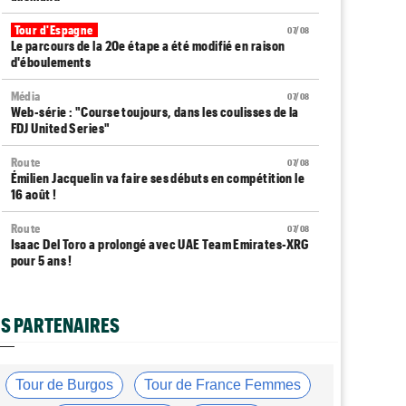
Tour d'Espagne
07/08
Le parcours de la 20e étape a été modifié en raison
d'éboulements
Média
07/08
Web-série : "Course toujours, dans les coulisses de la
FDJ United Series"
Route
07/08
Émilien Jacquelin va faire ses débuts en compétition le
16 août !
Route
07/08
Isaac Del Toro a prolongé avec UAE Team Emirates-XRG
pour 5 ans !
Route
07/08
Gesink : "Quand je suis passé pro, le dopage était
S PARTENAIRES
monnaie courante"
Transfert
07/08
Le Mercato vélo est ouvert... toutes les dernières infos
Tour de Burgos
Tour de France Femmes
et rumeurs