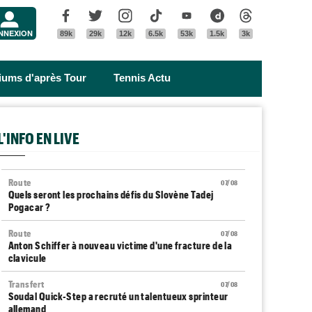
Menu
Facebook
Twitter
Instagram
Tik Tok
Youtube
Dailymotion
Threads
NNEXION
89k
29k
12k
6.5k
53k
1.5k
3k
riums d'après Tour
Tennis Actu
L'INFO EN LIVE
Route
07/08
Quels seront les prochains défis du Slovène Tadej
Pogacar ?
Route
07/08
Anton Schiffer à nouveau victime d'une fracture de la
clavicule
Transfert
07/08
Soudal Quick-Step a recruté un talentueux sprinteur
allemand