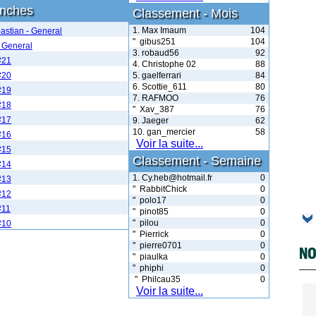
anches
Classement - Mois
1. Max Imaum
104
astian - General
" gibus251
104
 General
3. robaud56
92
#21
4. Christophe 02
88
#20
5. gaelferrari
84
6. Scottie_611
80
#19
7. RAFMOO
76
#18
" Xav_387
76
#17
9. Jaeger
62
10. gan_mercier
58
#16
Voir la suite...
#15
Classement - Semaine
#14
1. Cy.heb@hotmail.fr
0
#13
" RabbitChick
0
#12
" polo17
0
#11
" pinot85
0
" pilou
0
#10
" Pierrick
0
" pierre0701
0
NO
" piaulka
0
" phiphi
0
" Philcau35
0
Voir la suite...