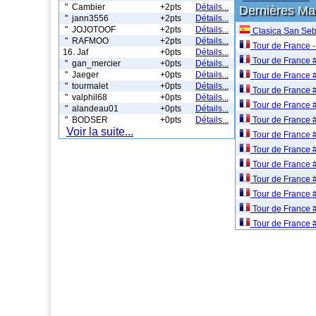
" Cambier
+2pts
Détails...
Dernières M
" jann3556
+2pts
Détails...
" JOJOTOOF
+2pts
Détails...
Clasica San Seb
" RAFMOO
+2pts
Détails...
Tour de France -
16. Jaf
+0pts
Détails...
Tour de France 
" gan_mercier
+0pts
Détails...
" Jaeger
+0pts
Détails...
Tour de France 
" tourmalet
+0pts
Détails...
Tour de France 
" valphil68
+0pts
Détails...
Tour de France 
" alandeau01
+0pts
Détails...
" BODSER
+0pts
Détails...
Tour de France 
Voir la suite...
Tour de France 
Tour de France 
Tour de France 
Tour de France 
Tour de France 
Tour de France 
Tour de France 