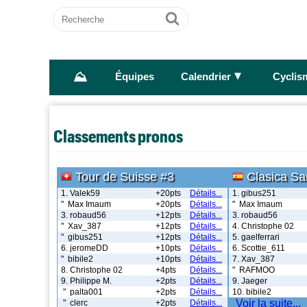
Recherche
Ok
⛰
►
Équipes
Calendrier
Cyclis
Classements pronos
Tour de Suisse #3
Clasica Sa
1. Valek59
+20pts
Détails...
1. gibus251
" Max Imaum
+20pts
Détails...
" Max Imaum
3. robaud56
+12pts
Détails...
3. robaud56
" Xav_387
+12pts
Détails...
4. Christophe 02
" gibus251
+12pts
Détails...
5. gaelferrari
6. jeromeDD
+10pts
Détails...
6. Scottie_611
" bibile2
+10pts
Détails...
7. Xav_387
8. Christophe 02
+4pts
Détails...
" RAFMOO
9. Philippe M.
+2pts
Détails...
9. Jaeger
" palta001
+2pts
Détails...
10. bibile2
Voir la suite...
" clerc
+2pts
Détails...