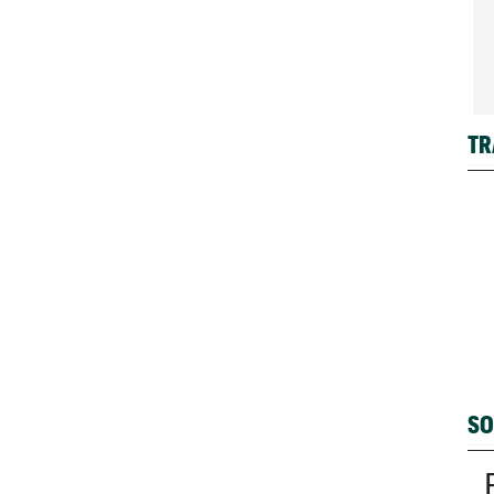
TR
SO