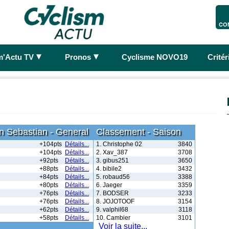
CO
►
►
m'Actu TV
Pronos
Cyclisme NOVO19
Crité
n Sebastian - General
Classement - Saison
+104pts
Détails...
1. Christophe 02
3840
+104pts
Détails...
2. Xav_387
3708
+92pts
Détails...
3. gibus251
3650
+88pts
Détails...
4. bibile2
3432
+84pts
Détails...
5. robaud56
3388
+80pts
Détails...
6. Jaeger
3359
+76pts
Détails...
7. BODSER
3233
+76pts
Détails...
8. JOJOTOOF
3154
+62pts
Détails...
9. valphil68
3118
+58pts
Détails...
10. Cambier
3101
Voir la suite...