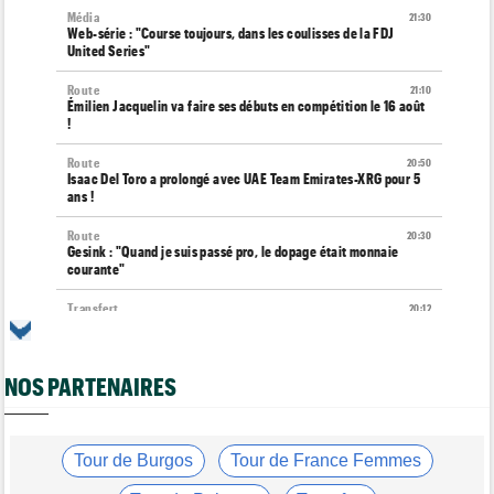
Média
21:30
Web-série : "Course toujours, dans les coulisses de la FDJ
United Series"
Route
21:10
Émilien Jacquelin va faire ses débuts en compétition le 16 août
!
Route
20:50
Isaac Del Toro a prolongé avec UAE Team Emirates-XRG pour 5
ans !
Route
20:30
Gesink : "Quand je suis passé pro, le dopage était monnaie
courante"
Transfert
20:12
Le Mercato vélo est ouvert... toutes les dernières infos et
rumeurs
NOS PARTENAIRES
Transfert
20:04
Lotto-Intermarché fait passer pro trois jeunes de sa formation
Tour de France Femmes
19:51
Kasia Niewiadoma : "C'est tellement génial d'être cycliste"
Tour de Burgos
Tour de France Femmes
Tour de Burgos
19:33