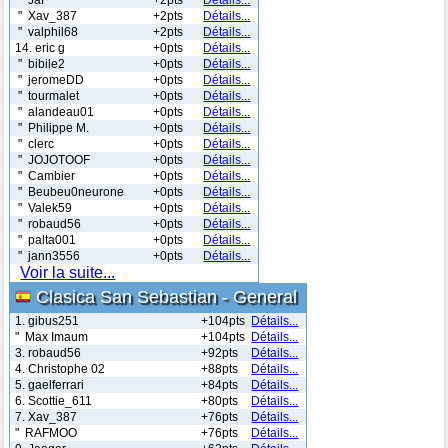
" Xav_387
+2pts
Détails...
" valphil68
+2pts
Détails...
14. eric g
+0pts
Détails...
" bibile2
+0pts
Détails...
" jeromeDD
+0pts
Détails...
" tourmalet
+0pts
Détails...
" alandeau01
+0pts
Détails...
" Philippe M.
+0pts
Détails...
" clerc
+0pts
Détails...
" JOJOTOOF
+0pts
Détails...
" Cambier
+0pts
Détails...
" Beubeu0neurone
+0pts
Détails...
" Valek59
+0pts
Détails...
" robaud56
+0pts
Détails...
" palta001
+0pts
Détails...
" jann3556
+0pts
Détails...
Voir la suite...
Clasica San Sebastian - General
1. gibus251
+104pts
Détails...
" Max Imaum
+104pts
Détails...
3. robaud56
+92pts
Détails...
4. Christophe 02
+88pts
Détails...
5. gaelferrari
+84pts
Détails...
6. Scottie_611
+80pts
Détails...
7. Xav_387
+76pts
Détails...
" RAFMOO
+76pts
Détails...