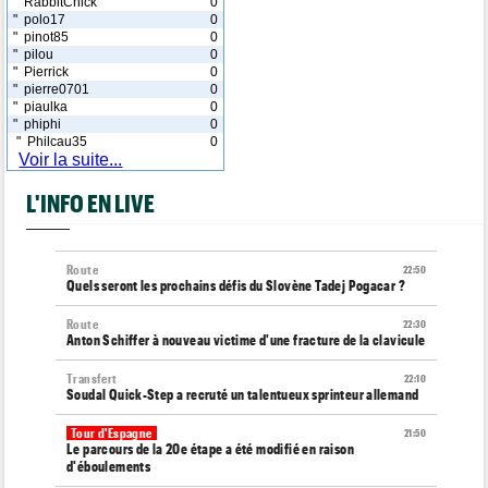
" RabbitChick
0
" polo17
0
" pinot85
0
" pilou
0
" Pierrick
0
" pierre0701
0
" piaulka
0
" phiphi
0
" Philcau35
0
Voir la suite...
L'INFO EN LIVE
Route
22:50
Quels seront les prochains défis du Slovène Tadej Pogacar ?
Route
22:30
Anton Schiffer à nouveau victime d'une fracture de la clavicule
Transfert
22:10
Soudal Quick-Step a recruté un talentueux sprinteur allemand
Tour d'Espagne
21:50
Le parcours de la 20e étape a été modifié en raison
d'éboulements