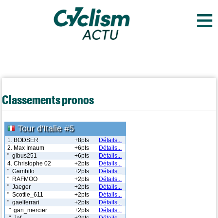
≡
Classements pronos
Tour d'Italie #5
1. BODSER
+8pts
Détails...
2. Max Imaum
+6pts
Détails...
" gibus251
+6pts
Détails...
4. Christophe 02
+2pts
Détails...
" Gambito
+2pts
Détails...
" RAFMOO
+2pts
Détails...
" Jaeger
+2pts
Détails...
" Scottie_611
+2pts
Détails...
" gaelferrari
+2pts
Détails...
" gan_mercier
+2pts
Détails...
" Jaf
+2pts
Détails...