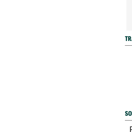
TR
SO