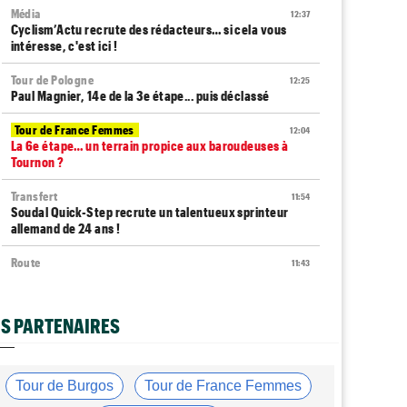
Média
12:37
Cyclism’Actu recrute des rédacteurs… si cela vous
intéresse, c'est ici !
Tour de Pologne
12:25
Paul Magnier, 14e de la 3e étape... puis déclassé
Tour de France Femmes
12:04
La 6e étape… un terrain propice aux baroudeuses à
Tournon ?
Transfert
11:54
Soudal Quick-Step recrute un talentueux sprinteur
allemand de 24 ans !
Route
11:43
Trine Vingegaard : "L'entraînement ne devrait pas être
une corvée..."
S PARTENAIRES
Tour de France Femmes
11:20
Lorena Wiebes : "Génial de voir autant de spectateurs"
Tour de France Femmes
11:13
Tour de Burgos
Tour de France Femmes
Demi Vollering : "Marlen Reusser n’est pas facile à