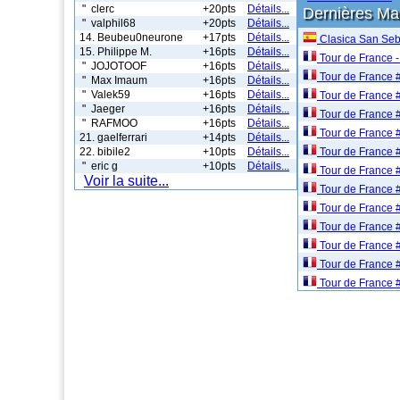
" clerc
+20pts
Détails...
Dernières M
" valphil68
+20pts
Détails...
14. Beubeu0neurone
+17pts
Détails...
Clasica San Seb
15. Philippe M.
+16pts
Détails...
Tour de France -
" JOJOTOOF
+16pts
Détails...
Tour de France 
" Max Imaum
+16pts
Détails...
" Valek59
+16pts
Détails...
Tour de France 
" Jaeger
+16pts
Détails...
Tour de France 
" RAFMOO
+16pts
Détails...
Tour de France 
21. gaelferrari
+14pts
Détails...
22. bibile2
+10pts
Détails...
Tour de France 
" eric g
+10pts
Détails...
Tour de France 
Voir la suite...
Tour de France 
Tour de France 
Tour de France 
Tour de France 
Tour de France 
Tour de France 