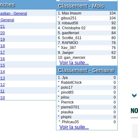
anches
Classement - Mois
1. Max Imaum
104
astian - General
" gibus251
104
 General
3. robaud56
92
#21
4. Christophe 02
88
#20
5. gaelferrari
84
6. Scottie_611
80
#19
7. RAFMOO
76
#18
" Xav_387
76
#17
9. Jaeger
62
10. gan_mercier
58
#16
Voir la suite...
#15
Classement - Semaine
#14
1. Jya
0
#13
" RabbitChick
0
#12
" polo17
0
#11
" pinot85
0
" pilou
0
#10
" Pierrick
0
" pierre0701
0
NO
" piaulka
0
" phiphi
0
" Philcau35
0
Voir la suite...