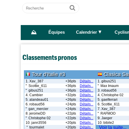
Recherche
Ok
⛰
►
Équipes
Calendrier
Cyclis
Classements pronos
Tour d'Italie #3
Clasica Sa
1. Xav_387
+36pts
Détails...
1. gibus251
" Scottie_611
+36pts
Détails...
" Max Imaum
" gibus251
+36pts
Détails...
3. robaud56
4. Cambier
+32pts
Détails...
4. Christophe 02
5. alandeau01
+26pts
Détails...
5. gaelferrari
6. robaud56
+24pts
Détails...
6. Scottie_611
" gan_mercier
+24pts
Détails...
7. Xav_387
8. jeromeDD
+22pts
Détails...
" RAFMOO
" Christophe 02
+22pts
Détails...
9. Jaeger
10. jann3556
+20pts
Détails...
10. bibile2
Voir la suite...
" tourmalet
+20pts
Détails...