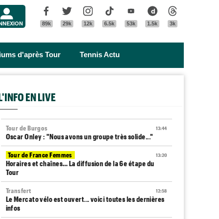
Menu
Facebook
Twitter
Instagram
Tik Tok
Youtube
Dailymotion
Threads
NNEXION
89k
29k
12k
6.5k
53k
1.5k
3k
riums d'après Tour
Tennis Actu
L'INFO EN LIVE
Tour de Burgos
13:44
Oscar Onley : "Nous avons un groupe très solide..."
Tour de France Femmes
13:20
Horaires et chaînes… La diffusion de la 6e étape du
Tour
Transfert
12:58
Le Mercato vélo est ouvert... voici toutes les dernières
infos