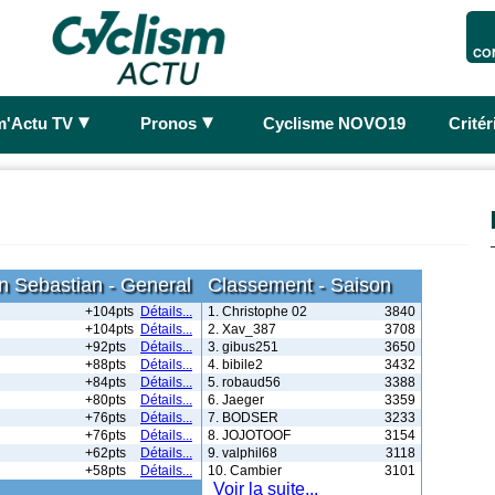
CO
►
►
m'Actu TV
Pronos
Cyclisme NOVO19
Crité
n Sebastian - General
Classement - Saison
+104pts
Détails...
1. Christophe 02
3840
+104pts
Détails...
2. Xav_387
3708
+92pts
Détails...
3. gibus251
3650
+88pts
Détails...
4. bibile2
3432
+84pts
Détails...
5. robaud56
3388
+80pts
Détails...
6. Jaeger
3359
+76pts
Détails...
7. BODSER
3233
+76pts
Détails...
8. JOJOTOOF
3154
+62pts
Détails...
9. valphil68
3118
+58pts
Détails...
10. Cambier
3101
Voir la suite...