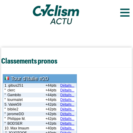
≡
Classements pronos
Tour d'Italie #20
1. gibus251
+44pts
Détails...
" clerc
+44pts
Détails...
" Gambito
+44pts
Détails...
" tourmalet
+44pts
Détails...
5. Valek59
+42pts
Détails...
" bibile2
+42pts
Détails...
" jeromeDD
+42pts
Détails...
" Philippe M.
+42pts
Détails...
" BODSER
+42pts
Détails...
10. Max Imaum
+40pts
Détails...
" JOJOTOOF
+40pts
Détails...