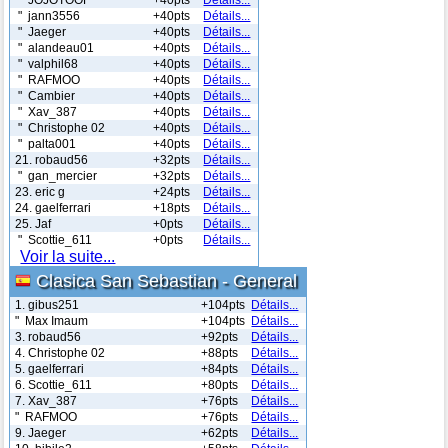
" jann3556
+40pts
Détails...
" Jaeger
+40pts
Détails...
" alandeau01
+40pts
Détails...
" valphil68
+40pts
Détails...
" RAFMOO
+40pts
Détails...
" Cambier
+40pts
Détails...
" Xav_387
+40pts
Détails...
" Christophe 02
+40pts
Détails...
" palta001
+40pts
Détails...
21. robaud56
+32pts
Détails...
" gan_mercier
+32pts
Détails...
23. eric g
+24pts
Détails...
24. gaelferrari
+18pts
Détails...
25. Jaf
+0pts
Détails...
" Scottie_611
+0pts
Détails...
Voir la suite...
Clasica San Sebastian - General
1. gibus251
+104pts
Détails...
" Max Imaum
+104pts
Détails...
3. robaud56
+92pts
Détails...
4. Christophe 02
+88pts
Détails...
5. gaelferrari
+84pts
Détails...
6. Scottie_611
+80pts
Détails...
7. Xav_387
+76pts
Détails...
" RAFMOO
+76pts
Détails...
9. Jaeger
+62pts
Détails...