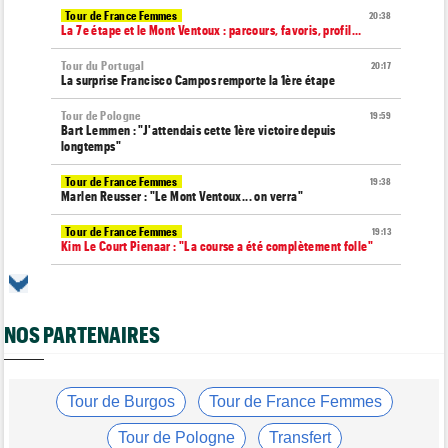
Tour de France Femmes
20:38
La 7e étape et le Mont Ventoux : parcours, favoris, profil…
Tour du Portugal
20:17
La surprise Francisco Campos remporte la 1ère étape
Tour de Pologne
19:59
Bart Lemmen : "J'attendais cette 1ère victoire depuis
longtemps"
Tour de France Femmes
19:38
Marlen Reusser : "Le Mont Ventoux... on verra"
Tour de France Femmes
19:13
Kim Le Court Pienaar : "La course a été complètement folle"
Route
18:58
Isaac Del Toro prolonge avec UAE Team Emirates-XRG jusqu'en
2031
NOS PARTENAIRES
Tour de Burgos
18:37
Felix Gall : "J’espère conserver ce maillot de leader"
Agenda
Tour de Burgos
Tour de France Femmes
18:19
Tour Femmes, Pologne, Burgos… au programme de la fin de
semaine
Tour de Pologne
Transfert