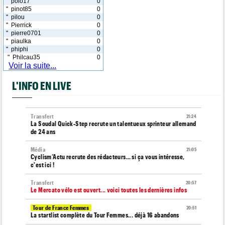
" polo17
0
" pinot85
0
" pilou
0
" Pierrick
0
" pierre0701
0
" piaulka
0
" phiphi
0
" Philcau35
0
Voir la suite...
L'INFO EN LIVE
Transfert
21:24
La Soudal Quick-Step recrute un talentueux sprinteur allemand
de 24 ans
Média
21:05
Cyclism’Actu recrute des rédacteurs… si ça vous intéresse,
c'est ici !
Transfert
20:57
Le Mercato vélo est ouvert... voici toutes les dernières infos
Tour de France Femmes
20:51
La startlist complète du Tour Femmes... déjà 16 abandons