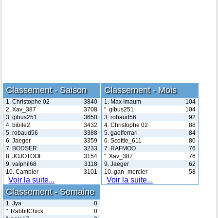
Classement - Saison
Classement - Mois
1. Christophe 02
3840
1. Max Imaum
104
2. Xav_387
3708
" gibus251
104
3. gibus251
3650
3. robaud56
92
4. bibile2
3432
4. Christophe 02
88
5. robaud56
3388
5. gaelferrari
84
6. Jaeger
3359
6. Scottie_611
80
7. BODSER
3233
7. RAFMOO
76
8. JOJOTOOF
3154
" Xav_387
76
9. valphil68
3118
9. Jaeger
62
10. Cambier
3101
10. gan_mercier
58
Voir la suite...
Voir la suite...
Classement - Semaine
1. Jya
0
" RabbitChick
0