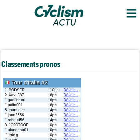
≡
Classements pronos
Tour d'Italie #2
1. BODSER
+10pts
Détails...
2. Xav_387
+6pts
Détails...
" gaelferrari
+6pts
Détails...
" palta001
+6pts
Détails...
5. tourmalet
+4pts
Détails...
" jann3556
+4pts
Détails...
" robaud56
+4pts
Détails...
8. JOJOTOOF
+0pts
Détails...
" alandeau01
+0pts
Détails...
" eric g
+0pts
Détails...
" clerc
+0pts
Détails...