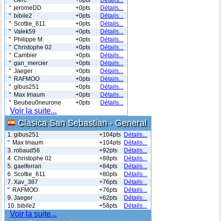
" jeromeDD
+0pts
Détails...
" bibile2
+0pts
Détails...
" Scottie_611
+0pts
Détails...
" Valek59
+0pts
Détails...
" Philippe M.
+0pts
Détails...
" Christophe 02
+0pts
Détails...
" Cambier
+0pts
Détails...
" gan_mercier
+0pts
Détails...
" Jaeger
+0pts
Détails...
" RAFMOO
+0pts
Détails...
" gibus251
+0pts
Détails...
" Max Imaum
+0pts
Détails...
" Beubeu0neurone
+0pts
Détails...
Voir la suite...
Clasica San Sebastian - General
1. gibus251
+104pts
Détails...
" Max Imaum
+104pts
Détails...
3. robaud56
+92pts
Détails...
4. Christophe 02
+88pts
Détails...
5. gaelferrari
+84pts
Détails...
6. Scottie_611
+80pts
Détails...
7. Xav_387
+76pts
Détails...
" RAFMOO
+76pts
Détails...
9. Jaeger
+62pts
Détails...
10. bibile2
+58pts
Détails...
Voir la suite...