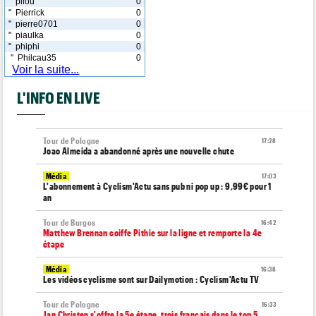
" pilou
0
" Pierrick
0
" pierre0701
0
" piaulka
0
" phiphi
0
" Philcau35
0
Voir la suite...
L'INFO EN LIVE
Tour de Pologne
17:28
Joao Almeida a abandonné après une nouvelle chute
Média
17:03
L'abonnement à Cyclism'Actu sans pub ni pop up : 9,99€ pour 1
an
Tour de Burgos
16:42
Matthew Brennan coiffe Pithie sur la ligne et remporte la 4e
étape
Média
16:38
Les vidéos cyclisme sont sur Dailymotion : Cyclism'Actu TV
Tour de Pologne
16:33
Jan Christen s'offre la 5e étape, trois français dans le top 5