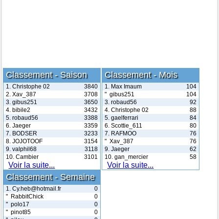
Classement - Saison
Classement - Mois
1. Christophe 02
3840
1. Max Imaum
104
2. Xav_387
3708
" gibus251
104
3. gibus251
3650
3. robaud56
92
4. bibile2
3432
4. Christophe 02
88
5. robaud56
3388
5. gaelferrari
84
6. Jaeger
3359
6. Scottie_611
80
7. BODSER
3233
7. RAFMOO
76
8. JOJOTOOF
3154
" Xav_387
76
9. valphil68
3118
9. Jaeger
62
10. Cambier
3101
10. gan_mercier
58
Voir la suite...
Voir la suite...
Classement - Semaine
1. Cy.heb@hotmail.fr
0
" RabbitChick
0
" polo17
0
" pinot85
0