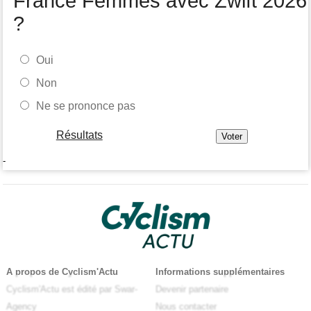
France Femmes avec Zwift 2026
?
Oui
Non
Ne se prononce pas
Résultats
-
A propos de Cyclism'Actu
Informations supplémentaires
Cyclism'Actu est édité par Swar-
Devenir partenaire
Agency
Nous contacter