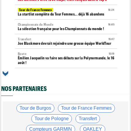
Tour de France Femmes
16:24
La startlist complète du Tour Femmes... déjà 16 abandons
Championnats du Monde
16:05
La sélection française pour les Championnats du monde !
Transfert
15:47
Joe Blackmore devrait rejoindre une grosse équipe WorldTour
Route
15:19
Émilien Jacquelin va faire ses débuts sur la Polynormande, le 16
août !
Tour de France Femmes
15:00
Horaires et chaînes… La diffusion TV de la 7e étape du Tour
NOS PARTENAIRES
Route
14:39
Blessé, le Belge Toon Aerts, a mis un terme à sa saison 2026
Transfert
14:19
Jakobsen réagit à son transfert : "J'ai encore de la ressource"
Tour de Burgos
Tour de France Femmes
Tour de France Femmes
13:52
Tour de Pologne
Transfert
Puck Pieterse : "Je vise le maillot à pois..."
Compteurs GARMIN
OAKLEY