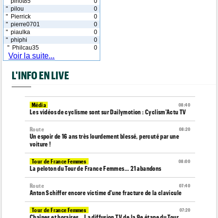
" pinot85
0
" pilou
0
" Pierrick
0
" pierre0701
0
" piaulka
0
" phiphi
0
" Philcau35
0
Voir la suite...
L'INFO EN LIVE
Média
08:40
Les vidéos de cyclisme sont sur Dailymotion : Cyclism'Actu TV
Route
08:20
Un espoir de 16 ans très lourdement blessé, percuté par une
voiture !
Tour de France Femmes
08:00
La peloton du Tour de France Femmes... 21 abandons
Route
07:40
Anton Schiffer encore victime d'une fracture de la clavicule
Tour de France Femmes
07:20
Chaînes et horaires… La diffusion TV de la 9e étape du Tour