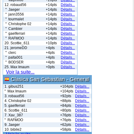
12. robaud56
+14pts
Détails...
" Jaeger
+14pts
Détails...
" jann3556
+14pts
Détails...
" tourmalet
+14pts
Détails...
" Christophe 02
+14pts
Détails...
" Cambier
+14pts
Détails...
" gaelferrari
+14pts
Détails...
" RAFMOO
+14pts
Détails...
20. Scottie_611
+10pts
Détails...
21. jeromeDD
+4pts
Détails...
" clerc
+4pts
Détails...
" palta001
+4pts
Détails...
" BODSER
+4pts
Détails...
25. Max Imaum
+0pts
Détails...
Voir la suite...
Clasica San Sebastian - General
1. gibus251
+104pts
Détails...
" Max Imaum
+104pts
Détails...
3. robaud56
+92pts
Détails...
4. Christophe 02
+88pts
Détails...
5. gaelferrari
+84pts
Détails...
6. Scottie_611
+80pts
Détails...
7. Xav_387
+76pts
Détails...
" RAFMOO
+76pts
Détails...
9. Jaeger
+62pts
Détails...
10. bibile2
+58pts
Détails...