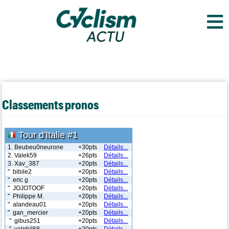
≡
Classements pronos
Tour d'Italie #1
1. Beubeu0neurone
+30pts
Détails...
2. Valek59
+26pts
Détails...
3. Xav_387
+20pts
Détails...
" bibile2
+20pts
Détails...
" eric g
+20pts
Détails...
" JOJOTOOF
+20pts
Détails...
" Philippe M.
+20pts
Détails...
" alandeau01
+20pts
Détails...
" gan_mercier
+20pts
Détails...
" gibus251
+20pts
Détails...
" valphil68
+20pts
Détails...