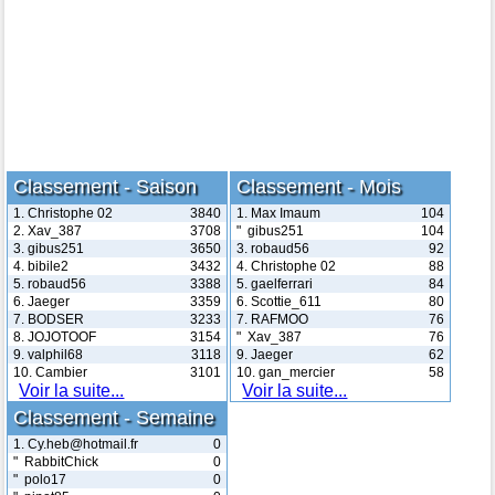
Classement - Saison
Classement - Mois
1. Christophe 02
3840
1. Max Imaum
104
2. Xav_387
3708
" gibus251
104
3. gibus251
3650
3. robaud56
92
4. bibile2
3432
4. Christophe 02
88
5. robaud56
3388
5. gaelferrari
84
6. Jaeger
3359
6. Scottie_611
80
7. BODSER
3233
7. RAFMOO
76
8. JOJOTOOF
3154
" Xav_387
76
9. valphil68
3118
9. Jaeger
62
10. Cambier
3101
10. gan_mercier
58
Voir la suite...
Voir la suite...
Classement - Semaine
1. Cy.heb@hotmail.fr
0
" RabbitChick
0
" polo17
0