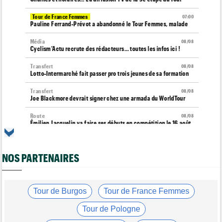
Tour de France Femmes
07:00
Pauline Ferrand-Prévot a abandonné le Tour Femmes, malade
Média
08/08
Cyclism’Actu recrute des rédacteurs… toutes les infos ici !
Transfert
08/08
Lotto-Intermarché fait passer pro trois jeunes de sa formation
Transfert
08/08
Joe Blackmore devrait signer chez une armada du WorldTour
Route
08/08
Émilien Jacquelin va faire ses débuts en compétition le 16 août
!
Championnats du Monde
08/08
NOS PARTENAIRES
La sélection française pour les Championnats du monde
Route
08/08
Romain Bardet hospitalisé après une chute dans la descente du
Ventoux
Tour de Burgos
Tour de France Femmes
Tour de France Femmes
08/08
Tour de Pologne
Kasia Niewiadoma, "furieuse" : "Célia Gery m'a bloquée..."