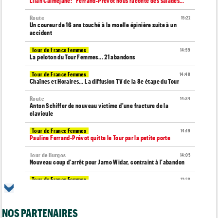
Lilan Calmejane: "Ferrand-Prévot nous raconte des salades…"
Route
15:22
Un coureur de 16 ans touché à la moelle épinière suite à un
accident
Tour de France Femmes
14:59
La peloton du Tour Femmes... 21 abandons
Tour de France Femmes
14:48
Chaînes et Horaires… La diffusion TV de la 8e étape du Tour
Route
14:34
Anton Schiffer de nouveau victime d'une fracture de la
clavicule
Tour de France Femmes
14:19
Pauline Ferrand-Prévot quitte le Tour par la petite porte
Tour de Burgos
14:05
Nouveau coup d'arrêt pour Jarno Widar, contraint à l'abandon
Tour de France Femmes
13:29
Lorena Wiebes : "La 8e étape ? Nous l'avons ciblé..."
Tour de France Femmes
13:09
NOS PARTENAIRES
Antonia Niedermaier : "Kasia ? J’ai toujours cru en elle"