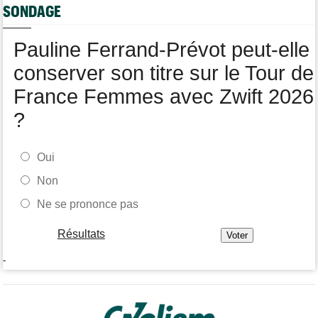
propre..."
SONDAGE
Tour de France Femmes
09:38
Puck Pieterse : "L’ascension du Ventoux était incroyable"
Pauline Ferrand-Prévot peut-elle
conserver son titre sur le Tour de
France Femmes avec Zwift 2026
?
Oui
Non
Ne se prononce pas
Résultats
-