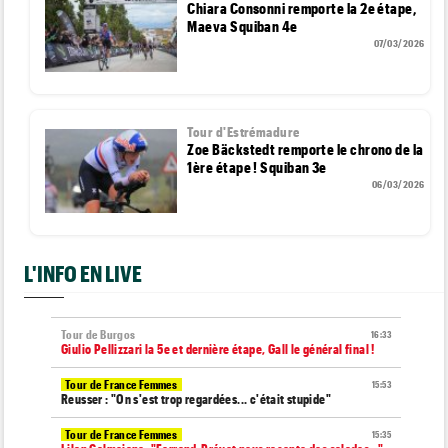
Chiara Consonni remporte la 2e étape,
Maeva Squiban 4e
07/03/2026
Tour d'Estrémadure
Zoe Bäckstedt remporte le chrono de la
1ère étape ! Squiban 3e
06/03/2026
L'INFO EN LIVE
Tour de Burgos
16:33
Giulio Pellizzari la 5e et dernière étape, Gall le général final !
Tour de France Femmes
15:53
Reusser : "On s'est trop regardées... c'était stupide"
Tour de France Femmes
15:35