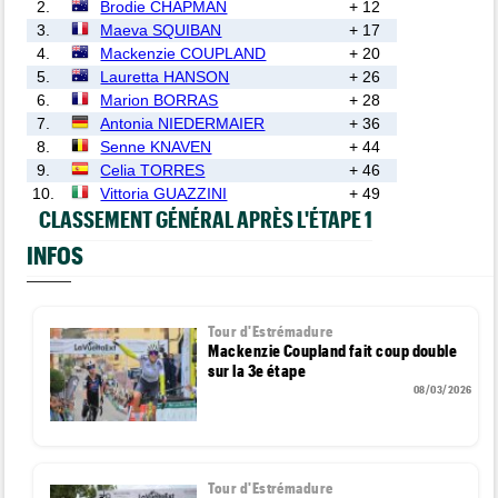
2.
Brodie CHAPMAN
+ 12
3.
Maeva SQUIBAN
+ 17
4.
Mackenzie COUPLAND
+ 20
5.
Lauretta HANSON
+ 26
6.
Marion BORRAS
+ 28
7.
Antonia NIEDERMAIER
+ 36
8.
Senne KNAVEN
+ 44
9.
Celia TORRES
+ 46
10.
Vittoria GUAZZINI
+ 49
CLASSEMENT GÉNÉRAL APRÈS L'ÉTAPE 1
INFOS
Tour d'Estrémadure
Mackenzie Coupland fait coup double
sur la 3e étape
08/03/2026
Tour d'Estrémadure