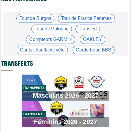
Tour de France Femmes
06/08
Marlen Reusser : "Le Mont Ventoux... on verra"
Tour de France Femmes
Tour de Burgos
Tour de France Femmes
06/08
Kim Le Court Pienaar : "La course a été complètement folle"
Tour de Pologne
Transfert
Route
06/08
Isaac Del Toro prolonge avec UAE Team Emirates-XRG jusqu'en
Compteurs GARMIN
OAKLEY
2031
Gants chauffants vélo
Garde-boue BBB
Tour de Burgos
06/08
Felix Gall : "J’espère conserver ce maillot de leader"
Casque ABUS
Jeu de Vélo
TRANSFERTS
Agenda
06/08
Tour Femmes, Pologne, Burgos… au programme de la fin de
Brassard Fréquence Cardiaque
semaine
Tour de France Femmes
06/08
TRANSFERTS
Kim Le Court remporte la 6e étape ! Cédrine Kerbaol 2e
Masculins 2026 - 2027
Tour de France Femmes
06/08
Une portion de la 7e étape sera interdite au public
TRANSFERTS
Tour de Pologne
06/08
Bart Lemmen fait coup double sur la 4e étape, UAE déçoit !
Féminins 2026 - 2027
Média
06/08