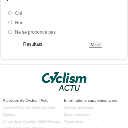
Oui
Non
Ne se prononce pas
Résultats
-
A propos de Cyclism'Actu
Informations supplémentaires
Cyclism'Actu est édité par Swar-
Devenir partenaire
Agency
Nous contacter
17 rue de la Suarlée, 5080 Rhisnes
Tennis Actu