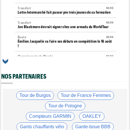
Transfert
08/08
Lotto-Intermarché fait passer pro trois jeunes de sa formation
Transfert
08/08
Joe Blackmore devrait signer chez une armada du WorldTour
Route
08/08
Émilien Jacquelin va faire ses débuts en compétition le 16 août
!
Championnats du Monde
08/08
La sélection française pour les Championnats du monde
Route
08/08
NOS PARTENAIRES
Romain Bardet hospitalisé après une chute dans la descente du
Ventoux
Tour de France Femmes
08/08
Kasia Niewiadoma, "furieuse" : "Célia Gery m'a bloquée..."
Tour de Burgos
Tour de France Femmes
Tour de France Femmes
08/08
Tour de Pologne
Loes Adegeest : "On essaiera encore demain..."
Compteurs GARMIN
OAKLEY
Tour de France Femmes
08/08
Lilan Calmejane: "Pourquoi PFP nous raconte des salades ?"
Gants chauffants vélo
Garde-boue BBB