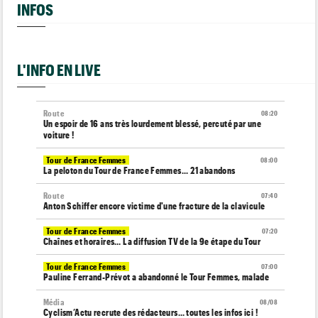
INFOS
L'INFO EN LIVE
Route
08:20
Un espoir de 16 ans très lourdement blessé, percuté par une
voiture !
Tour de France Femmes
08:00
La peloton du Tour de France Femmes... 21 abandons
Route
07:40
Anton Schiffer encore victime d'une fracture de la clavicule
Tour de France Femmes
07:20
Chaînes et horaires… La diffusion TV de la 9e étape du Tour
Tour de France Femmes
07:00
Pauline Ferrand-Prévot a abandonné le Tour Femmes, malade
Média
08/08
Cyclism’Actu recrute des rédacteurs… toutes les infos ici !