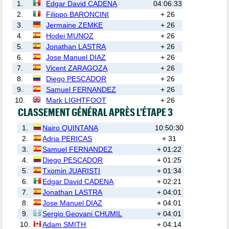
1.
Edgar David CADENA
04:06:33
2.
Filippo BARONCINI
+ 26
3.
Jermaine ZEMKE
+ 26
4.
Hodei MUNOZ
+ 26
5.
Jonathan LASTRA
+ 26
6.
Jose Manuel DIAZ
+ 26
7.
Vicent ZARAGOZA
+ 26
8.
Diego PESCADOR
+ 26
9.
Samuel FERNANDEZ
+ 26
10.
Mark LIGHTFOOT
+ 26
CLASSEMENT GÉNÉRAL APRÈS L'ÉTAPE 3
1.
Nairo QUINTANA
10:50:30
2.
Adria PERICAS
+ 31
3.
Samuel FERNANDEZ
+ 01:22
4.
Diego PESCADOR
+ 01:25
5.
Txomin JUARISTI
+ 01:34
6.
Edgar David CADENA
+ 02:21
7.
Jonathan LASTRA
+ 04:01
8.
Jose Manuel DIAZ
+ 04:01
9.
Sergio Geovani CHUMIL
+ 04:01
10.
Adam SMITH
+ 04:14